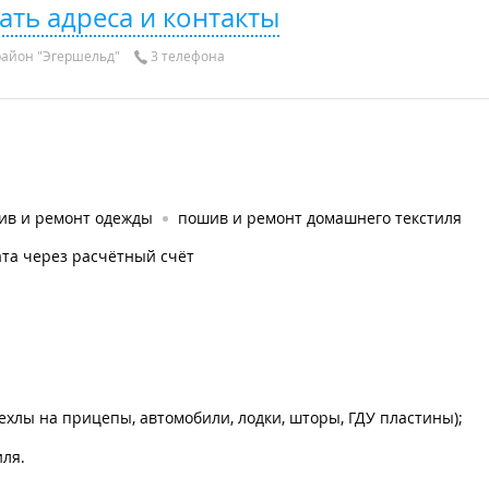
ать адреса и контакты
айон "Эгершельд"
3 телефона
ив и ремонт одежды
пошив и ремонт домашнего текстиля
та через расчётный счёт
чехлы на прицепы, автомобили, лодки, шторы, ГДУ пластины);
ля.