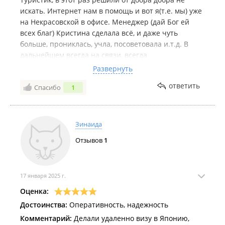
искать. Интернет нам в помощь и вот я(т.е. мы) уже
на Некрасовской в офисе. Менеджер (дай Бог ей
всех благ) Кристина сделала всё, и даже чуть
больше, прониклась, учла, посоветовала и.т.д. В
дальнейшем всегда на связи, всегда
доброжелательна и иногда казалось ответы
Развернуть
опережали вопросы. Вобщем отдых в Санья удался
ответить
Спасибо
1
и во многом благодаря Кристине. Теперь всегда по
вопросам отдыха только к ней. P. S. Мы люди
пожилые и угодить нам непросто.
Зинаида
Отзывов
1
17 января 2025 г.
Оценка:
Достоинства:
Оперативность, надежность
Комментарий:
Делали удаленно визу в Японию,