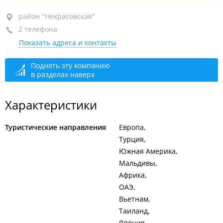
район "Некрасовская", ул. Некрасовская, 96
район "Некрасовская"
2 телефона
оф. 3
Показать адреса и контакты
+7 908 988-68-00
+7 964 448-86-66
Поднять эту компанию
в разделах наверх
открыто: 10:00–19:00
Характеристики
Туристические направления
Европа
Турция
Южная Америка
Мальдивы
Африка
ОАЭ
Вьетнам
Таиланд
Япония