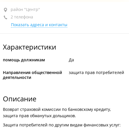
район "Центр", ул. Пушкинская, 10
район "Центр"
2 телефона
3-й этаж, оф. 314
Показать адреса и контакты
+7 (423) 298-00-30
+7 (423) 298-00-10
Характеристики
По предварительному звонку
закрыто, откроется в
09:00
помощь должникам
Да
Направления общественной
защита прав потребителей
деятельности
Описание
Возврат страховой комиссии по банковскому кредиту,
защита прав обманутых дольщиков.
Защита потребителей по другим видам финансовых услуг: