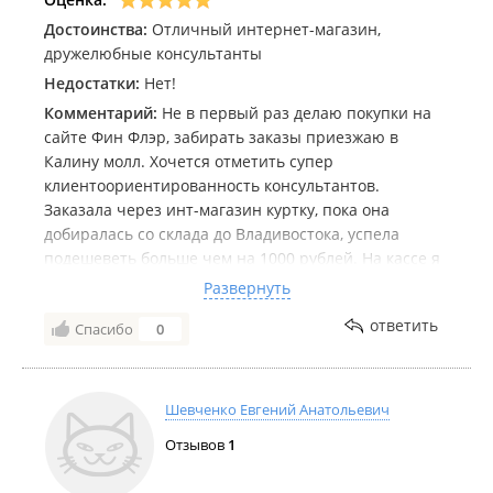
Достоинства:
Отличный интернет-магазин,
дружелюбные консультанты
Недостатки:
Нет!
Комментарий:
Не в первый раз делаю покупки на
сайте Фин Флэр, забирать заказы приезжаю в
Калину молл. Хочется отметить супер
клиентоориентированность консультантов.
Заказала через инт-магазин куртку, пока она
добиралась со склада до Владивостока, успела
подешеветь больше чем на 1000 рублей. На кассе я
обратила на это внимание консультантов, и мне
Развернуть
продали куртку по цене сайта. Большое спасибо за
ответить
Спасибо
0
такую приятную уступку! Буду и дальше постоянным
клиентом этого магазина.
Шевченко Евгений Анатольевич
Отзывов
1