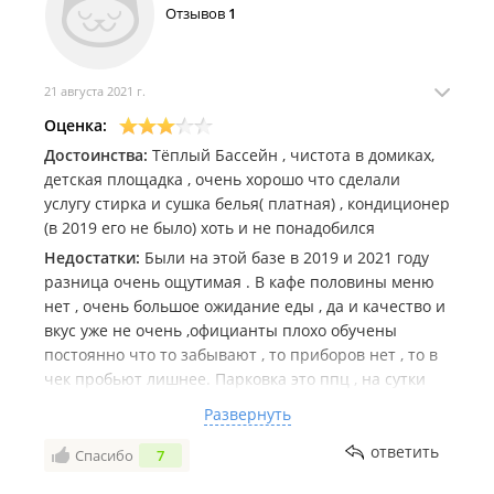
Отзывов
1
21 августа 2021 г.
Оценка:
Достоинства:
Тёплый Бассейн , чистота в домиках,
детская площадка , очень хорошо что сделали
услугу стирка и сушка белья( платная) , кондиционер
(в 2019 его не было) хоть и не понадобился
Недостатки:
Были на этой базе в 2019 и 2021 году
разница очень ощутимая . В кафе половины меню
нет , очень большое ожидание еды , да и качество и
вкус уже не очень ,официанты плохо обучены
постоянно что то забывают , то приборов нет , то в
чек пробьют лишнее. Парковка это ппц , на сутки
машина покрывается таким слоем пыли что не
Развернуть
видно какого она цвета . Пляж такой, что купаться
просто невозможно , одни водоросли , первый день
ответить
Спасибо
7
побыли тут , последующие ездили на другие пляжи .