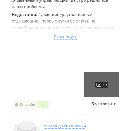
Отзывчивый управляющий. Быстро решил все
наши проблемы.
Недостатки:
Гуляющие до утра пьяные
отдыхающие , первые сутки всю ночь не
спалиМоре в водоросляхЦена-качество в кафе не
соответствует. Обычная столовая по цене
Развернуть
ресторана. Блины подают заранее приготовленные,
уже не горячие. Каша молочная на каком-то
разбавленном молоке без масла, кофе из пакета за
огромную цену, а натуральный тем более.Не плохо
бы вечерную программу сделать. Живая музыка бы
не помешала.
Комментарий:
Пока лучшее, что есть в
Приморье.Поваров на стажировку за границу и 5
звезд обеспечено
ответить
Спасибо
4
Александр Викторович