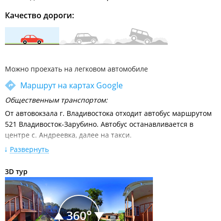
Качество дороги:
Можно проехать на легковом автомобиле
Маршрут на картах Google
Общественным транспортом:
От автовокзала г. Владивостока отходит автобус маршрутом
521 Владивосток-Зарубино. Автобус останавливается в
центре с. Андреевка, далее на такси.
Расписание движения междугородних автобусов от
Развернуть
автовокзала Владивосток
3D тур
Личным автотранспортом:
Из Владивостока по трассе М60 Владивосток–Уссурийск до
поворота на п. Кипарисово (60 км.). Далее, следуя указателю,
повернуть направо под мост с выездом налево в сторону п.