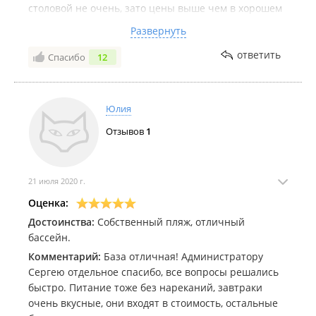
столовой не очень, зато цены выше чем в хорошем
ресторане. 2,08,21г ночью, видимо по пьянке, кто-то
Развернуть
начал стрелять, запускать пиротехнику. Гости
проснулись, дети расплакались. Это большой минус
ответить
Спасибо
12
базе, будь ты гость, или хозяин базы. В море
купаться невозможно, очень мелко, везде
водоросли. Оплата за отдых очень высокая, 9000-
Юлия
15000руб. в сутки, за что? где такое видано.
Отзывов
1
Рекламируют красиво, а по факту совсем не то.
Больше на эту базу никогда не поеду.
21 июля 2020 г.
Оценка:
Достоинства:
Собственный пляж, отличный
бассейн.
Комментарий:
База отличная! Администратору
Сергею отдельное спасибо, все вопросы решались
быстро. Питание тоже без нареканий, завтраки
очень вкусные, они входят в стоимость, остальные