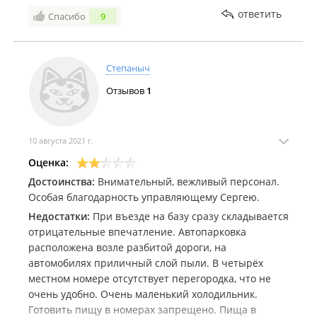
кружки и блюдца, как будто отдыхающие чай
ответить
Спасибо
9
приехали пить. В санузле большинство крючков
оторваны. По телевизору ничего толком не ловит,
детям даже мультики не посмотреть. И на базе
плохо ловит инет, любой. Слышимость на 5+. Пляж
Степаныч
достойный, но море мелкое и все в водорослях.
Отзывов
1
Ездили купаться в другое место. В кафе очень
жарко, долгая подача блюд
10 августа 2021 г.
Оценка:
Достоинства:
Внимательный, вежливый персонал.
Особая благодарность управляющему Сергею.
Недостатки:
При въезде на базу сразу складывается
отрицательные впечатление. Автопарковка
расположена возле разбитой дороги, на
автомобилях приличный слой пыли. В четырёх
местном номере отсутствует перегородка, что не
очень удобно. Очень маленький холодильник.
Готовить пищу в номерах запрещено. Пища в