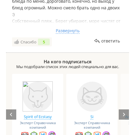
блюда по меню, дороговато, конечно, но выход у
блюд огромный. Можно смело брать одно на двоих
:)
Собственный пляж.. Берег убирают, море чистят от
водорослей.
Развернуть
Из минусов только крохотные душевые кабины в
ответить
Спасибо
5
номерах и неработающий вайфай, связь на базе
очень плохая. Но может оно и к лучшему, отдыхать
надо без телефонов :)
На кого подписаться
Мы подобрали список этих людей специально для вас.
Spirit of Ecstasy
Si
Анге
Эксперт Справочника
Эксперт Справочника
Экс
компаний
компаний