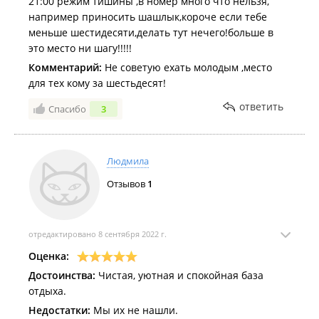
21:00 режим тишины ,в номер много что нельзя,
Отзыв от души, жалко что такое красивое место
например приносить шашлык,короче если тебе
умирает.
меньше шестидесяти,делать тут нечего!больше в
это место ни шагу!!!!!
Комментарий:
Не советую ехать молодым ,место
для тех кому за шестьдесят!
ответить
Спасибо
3
Людмила
Отзывов
1
отредактировано 8 сентября 2022 г.
Оценка:
Достоинства:
Чистая, уютная и спокойная база
отдыха.
Недостатки:
Мы их не нашли.