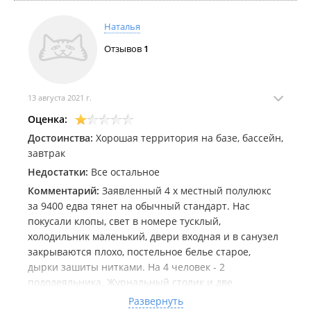
Душевая кабина уже накладом дышит , дверь плохо
закрывается . При выезде оказалось что кто то на
Наталья
наш номер заказывал сапборт в аренду , кто это не
Отзывов
1
выяснили ,но деньги хотели взять с нас
Комментарий:
Были в люксе за 15100 /сут , выходит
дорого если использовать только для ночлега и
завтрака т.к. в течении дня были на других пляжах
13 августа 2021 г.
Оценка:
Достоинства:
Хорошая территория на базе, бассейн,
завтрак
Недостатки:
Все остальное
Комментарий:
Заявленный 4 х местный полулюкс
за 9400 едва тянет на обычный стандарт. Нас
покусали клопы, свет в номере тусклый,
холодильник маленький, двери входная и в санузел
закрываются плохо, постельное белье старое,
дырки зашиты нитками. На 4 человек - 2
пододеяльника. Журнальный столик и две
табуретки, ешьте как хотите. Из посуды чайные
Развернуть