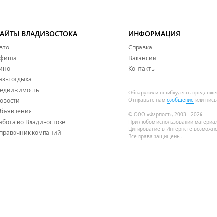
САЙТЫ ВЛАДИВОСТОКА
ИНФОРМАЦИЯ
вто
Справка
фиша
Вакансии
ино
Контакты
азы отдыха
едвижимость
Обнаружили ошибку, есть предложе
овости
Отправьте нам
сообщение
или пись
бъявления
© ООО «Фарпост», 2003—2026
абота во Владивостоке
При любом использовании материа
Цитирование в Интернете возможно
правочник компаний
Все права защищены.