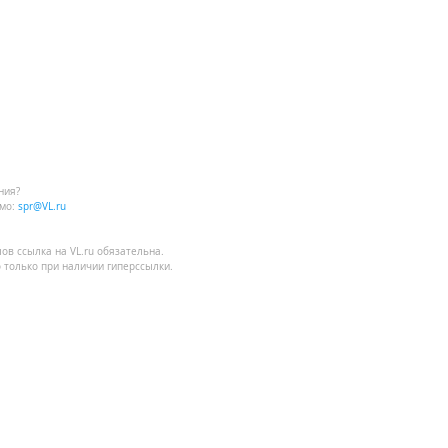
ния?
мо:
spr@VL.ru
лов
ссылка на VL.ru
обязательна.
 только при наличии гиперссылки.