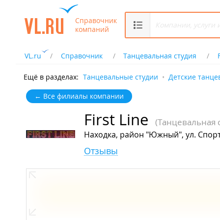
Справочник
компаний
VL.ru
Справочник
Танцевальная студия
Ещё в разделах:
Танцевальные студии
Детские танце
← Все филиалы компании
First Line
(Танцевальная 
Находка, район "Южный", ул. Спорт
Отзывы