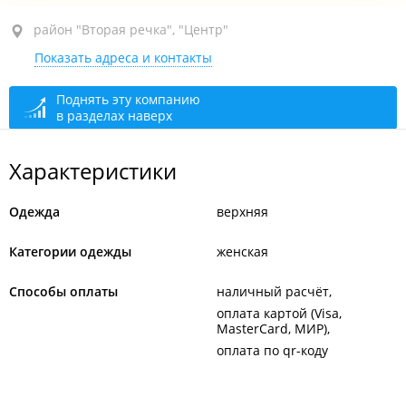
район "Вторая речка", ул. Русская, 2К
район "Вторая речка", "Центр"
Показать адреса и контакты
ТРЦ "Дружба", 2-й этаж, бут. 213
открыто: 10:00–20:00
Поднять эту компанию
в разделах наверх
Характеристики
Одежда
верхняя
Категории одежды
женская
Способы оплаты
наличный расчёт
оплата картой (Visa,
MasterCard, МИР)
оплата по qr-коду