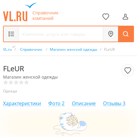
Справочник
компаний
VL.ru
/
Справочник
/
Магазин женской одежды
/
FLeUR
FLeUR
Магазин женской одежды
Одежда
Характеристики
Фото
2
Описание
Отзывы
3