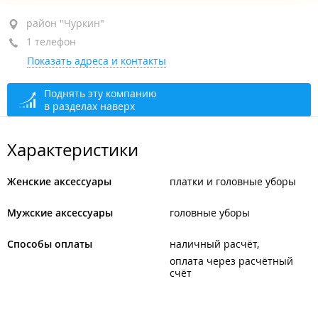
район "Чуркин", ул. Калинина, 275В кор. 2
район "Чуркин"
1 телефон
4-й этаж
Показать адреса и контакты
+7 924 123-80-88
закрыто, откроется в 09:00
Поднять эту компанию
в разделах наверх
Характеристики
Женские аксессуары
платки и головные уборы
Мужские аксессуары
головные уборы
Способы оплаты
наличный расчёт
оплата через расчётный
счёт