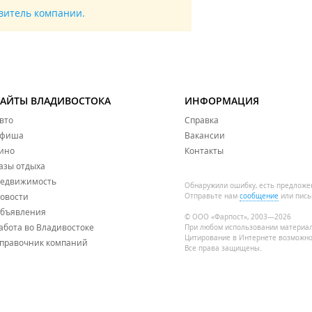
авитель компании.
САЙТЫ ВЛАДИВОСТОКА
ИНФОРМАЦИЯ
вто
Справка
фиша
Вакансии
ино
Контакты
азы отдыха
едвижимость
Обнаружили ошибку, есть предложе
овости
Отправьте нам
сообщение
или пись
бъявления
© ООО «Фарпост», 2003—2026
абота во Владивостоке
При любом использовании материа
Цитирование в Интернете возможно
правочник компаний
Все права защищены.