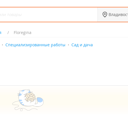
Владивос
я
Floregina
Специализированные работы
Сад и дача