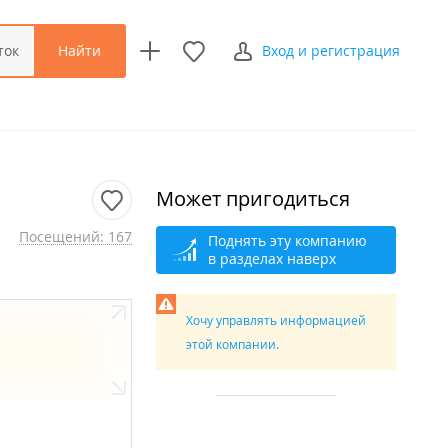
Найти
ток
Вход и регистрация
Может пригодиться
Посещений: 167
Поднять эту компанию
в разделах наверх
Хочу управлять информацией
этой компании.