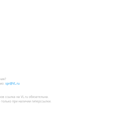
ния?
мо:
spr@VL.ru
лов
ссылка на VL.ru
обязательна.
 только при наличии гиперссылки.