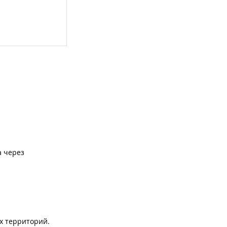
а через
х территорий.