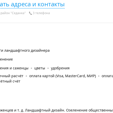
ать адреса и контакты
район "Седанка"
3 телефона
уги ландшафтного дизайнера
ленение
тения и саженцы
цветы
удобрения
ичный расчёт
оплата картой (Visa, MasterCard, МИР)
оплат
чётный счёт
аженцев и т. д. Ландшафтный дизайн. Озеленение общественны