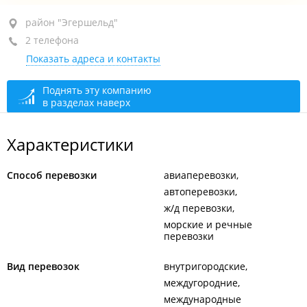
район "Эгершельд", ул. Станюковича, 3
район "Эгершельд"
2 телефона
оф. 32
Показать адреса и контакты
+7 (423) 279-56-25
+7 (423) 279-56-26
бухгалтерия
Поднять эту компанию
в разделах наверх
сегодня закрыто
Характеристики
Способ перевозки
авиаперевозки
автоперевозки
ж/д перевозки
морские и речные
перевозки
Вид перевозок
внутригородские
междугородние
международные