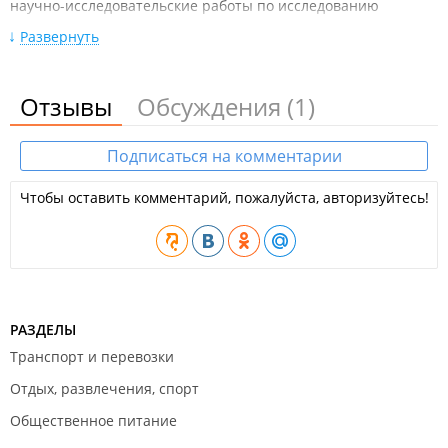
научно-исследовательские работы по исследованию
наземных экосистем Дальнего Востока России и
Развернуть
сопредельных стран Азии и Тихоокеанского бассейна.
Основными научными направлениями являются изучение
Отзывы
Обсуждения
(1)
биоразнообразия, экологии и эволюции животного и
растительного мира, почвенного покрова Азиатско-
Тихоокеанского региона и разработка научных основ и
Подписаться на комментарии
технологий рационального использования, охраны и
воспроизводства биологических ресурсов российского
Чтобы оставить комментарий, пожалуйста, авторизуйтесь!
Дальнего Востока.
РАЗДЕЛЫ
Транспорт и перевозки
Отдых, развлечения, спорт
Общественное питание