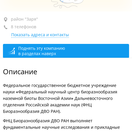
район "Заря", пр-т 100-летия Владивостока, 159
район "Заря"
8 телефонов
+7 (423) 231-04-57
вахта
Показать адреса и контакты
+7 (423) 231-06-83
ученый секретарь
+7 (423) 231-04-10
орг. отдел
Поднять эту компанию
в разделах наверх
+7 (423) 231-04-15
отдел кадров
+7 (423) 231-06-60
аспирантура, диссертационные советы
Описание
+7 (423) 231-01-90
зам. директора, по общим вопросам
+7 (423) 231-04-69
зам. директора по науке
Федеральное государственное бюджетное учреждение
науки
«
Федеральный научный центр биоразнообразия
+7 (423) 237-46-63
теплица
наземной биоты Восточной Азии
»
Дальневосточного
сегодня закрыто
отделения Российской академии наук (ФНЦ
Биоразнообразия ДВО РАН).
ФНЦ Биоразнообразия ДВО РАН выполняет
фундаментальные научные исследования и прикладные