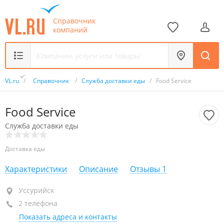
Справочник
компаний
VL.ru
/
Справочник
/
Служба доставки еды
/
Food Service
Food Service
Служба доставки еды
Доставка еды
Характеристики
Описание
Отзывы
1
Уссурийск
Уссурийск
2 телефона
+7 (4234) 24-62-47
Показать адреса и контакты
+7 924 261-18-08