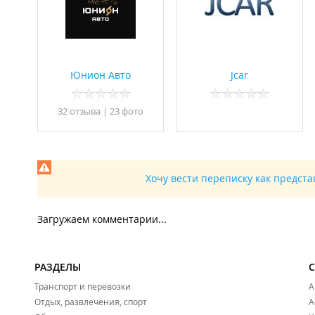
Юнион Авто
Jcar
32 отзывa
|
23 фото
Хочу вести переписку как предст
Загружаем комментарии...
РАЗДЕЛЫ
Транспорт и перевозки
А
Отдых, развлечения, спорт
А