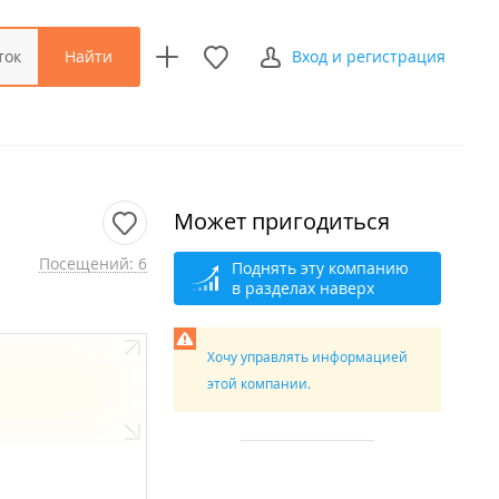
Найти
ток
Вход и регистрация
Может пригодиться
Посещений: 6
Поднять эту компанию
в разделах наверх
Хочу управлять информацией
этой компании.