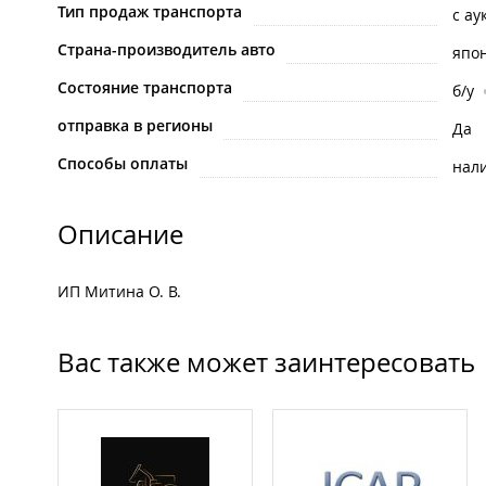
Тип продаж транспорта
с ау
Страна-производитель авто
япо
Состояние транспорта
б/у
отправка в регионы
Да
Способы оплаты
нал
Описание
ИП Митина О. В.
Вас также может заинтересовать