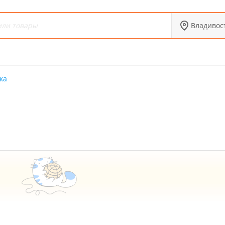
Владивос
ка