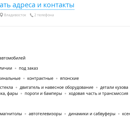
ать адреса и контакты
Владивосток
2 телефона
 автомобилей
аличии
под заказ
гинальные
контрактные
японские
стекла
двигатель и навесное оборудование
детали кузова
ка, фары
пороги и бамперы
ходовая часть и трансмиссия
омагнитолы
автотелевизоры
динамики и сабвуферы
ксе