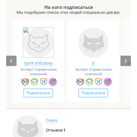
На кого подписаться
Мы подобрали список этих людей специально для вас.
Spirit of Ecstasy
Si
Анге
Эксперт Справочника
Эксперт Справочника
Экс
компаний
компаний
Подписаться
Подписаться
Олеся
Отзывов
1