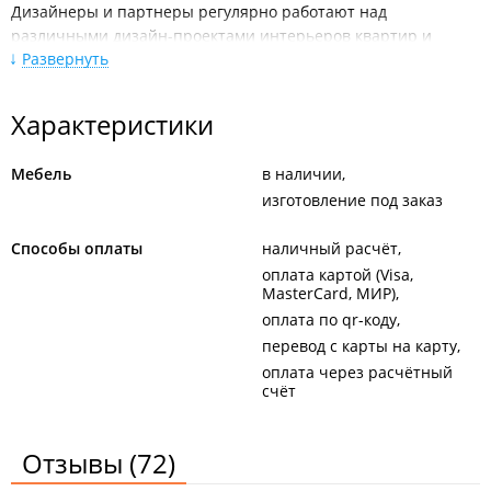
Дизайнеры и партнеры регулярно работают над
различными дизайн-проектами интерьеров квартир и
Развернуть
коммерческих помещений Владивостока, применяя в
работах как типовые решения, так и собственные
разработки FORM.
Характеристики
Технолог и конструктор регулярно создают и дополняют
модели.
Мебель
в наличии
изготовление под заказ
Отправка и контроль доставки в любой регион России.
По территории Приморского края бережную доставку
Способы оплаты
наличный расчёт
осуществляют собственные грузовые авто.
оплата картой (Visa,
MasterCard, МИР)
Филиалы находятся в ТЦ "
Калинка
", ТД "
Тихоокеанский
".
оплата по qr-коду
перевод с карты на карту
оплата через расчётный
счёт
Отзывы
(72)