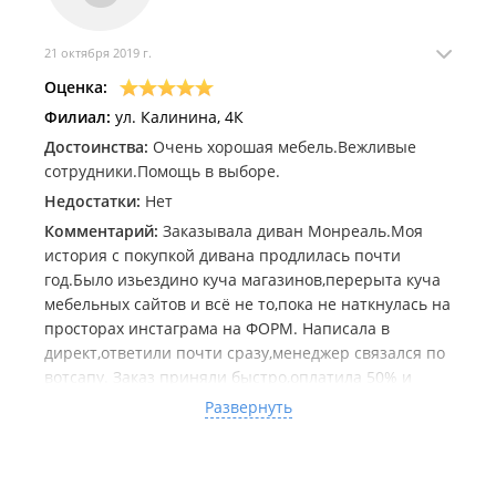
21 октября 2019 г.
Оценка:
Филиал:
ул. Калинина, 4К
Достоинства:
Очень хорошая мебель.Вежливые
сотрудники.Помощь в выборе.
Недостатки:
Нет
Комментарий:
Заказывала диван Монреаль.Моя
история с покупкой дивана продлилась почти
год.Было изьездино куча магазинов,перерыта куча
мебельных сайтов и всё не то,пока не наткнулась на
просторах инстаграма на ФОРМ. Написала в
директ,ответили почти сразу,менеджер связался по
вотсапу. Заказ приняли быстро,оплатила 50% и
через месяц(а это очень быстро для дивана на
Развернуть
заказ) приехал наш красавец. Диван очень
удобный. Ткань выше всяких
похвал,мягкая,тёплая,уютная. Покупкой очень