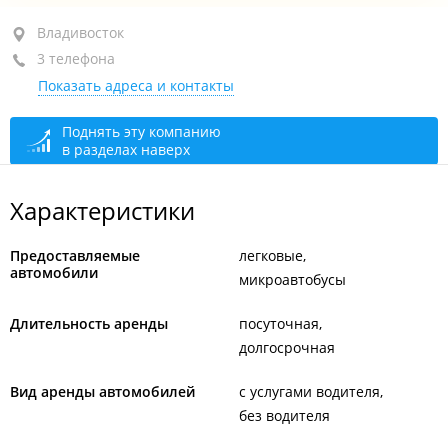
ул. Черняховского, 13 стр. 3
Владивосток
3 телефона
+7 (423) 252-52-52
Показать адреса и контакты
+7 (423) 253-53-53
+7 902 557-68-78
Поднять эту компанию
в разделах наверх
открыто: 09:00–19:00
Характеристики
Предоставляемые
легковые
автомобили
микроавтобусы
Длительность аренды
посуточная
долгосрочная
Вид аренды автомобилей
с услугами водителя
без водителя