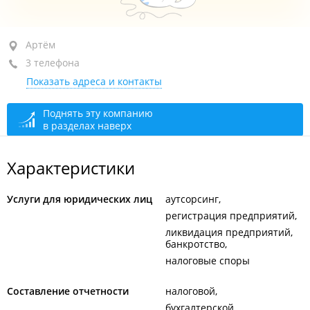
Артём, ул. Кирова, 64Г
Артём
3 телефона
+7 (423-37) 3-79-37
Показать адреса и контакты
+7 902 555-26-92
+7 924 269-90-47
Поднять эту компанию
в разделах наверх
сегодня закрыто
Характеристики
Услуги для юридических лиц
аутсорсинг
регистрация предприятий
ликвидация предприятий,
банкротство
налоговые споры
Составление отчетности
налоговой
бухгалтерской