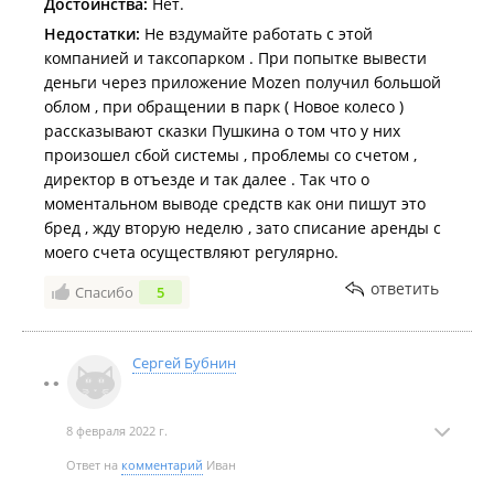
Достоинства:
Нет.
Недостатки:
Не вздумайте работать с этой
компанией и таксопарком . При попытке вывести
деньги через приложение Mozen получил большой
облом , при обращении в парк ( Новое колесо )
рассказывают сказки Пушкина о том что у них
произошел сбой системы , проблемы со счетом ,
директор в отъезде и так далее . Так что о
моментальном выводе средств как они пишут это
бред , жду вторую неделю , зато списание аренды с
моего счета осуществляют регулярно.
ответить
Спасибо
5
Сергей Бубнин
8 февраля 2022 г.
Ответ на
комментарий
Иван