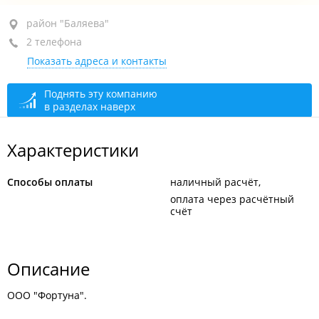
район "Баляева", ул. Стрелочная, 4А
район "Баляева"
2 телефона
оф. 8
Показать адреса и контакты
+7 950 297-33-00
+7 994 004-71-17
Поднять эту компанию
в разделах наверх
открыто: 09:00–18:00
Характеристики
Способы оплаты
наличный расчёт
оплата через расчётный
счёт
Описание
ООО "Фортуна".