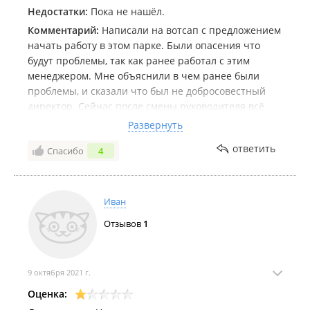
Недостатки:
Пока не нашёл.
Комментарий:
Написали на вотсап с предложением
начать работу в этом парке. Были опасения что
будут проблемы, так как ранее работал с этим
менеджером. Мне объяснили в чем ранее были
проблемы, и сказали что был не добросовестный
директор. Сейчас после смены руководителя всё
работает отлично (слова менеджера) Решил
Развернуть
проверить, так как сама менеджер всегда была
ответить
Спасибо
4
приветливая и всегда помогала в работе. И не
обманули.
Иван
Отзывов
1
9 октября 2021 г.
Оценка: