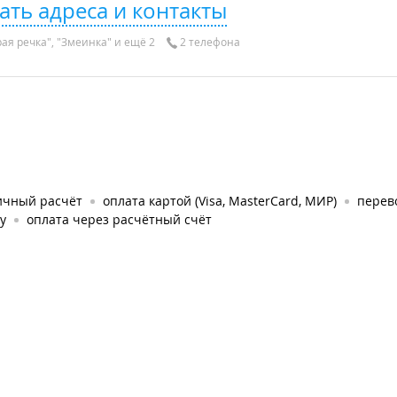
ать адреса и контакты
ая речка", "Змеинка" и ещё 2
2 телефона
ичный расчёт
оплата картой (Visa, MasterCard, МИР)
перев
у
оплата через расчётный счёт