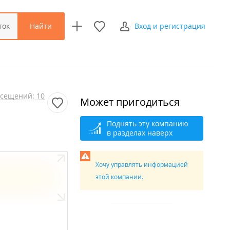
Найти
ток
Вход и регистрация
сещений: 10
Может пригодиться
Поднять эту компанию
в разделах наверх
Хочу управлять информацией
этой компании.