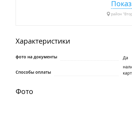
Показ
район "Втор
Характеристики
фото на документы
Да
нал
Способы оплаты
карт
Фото