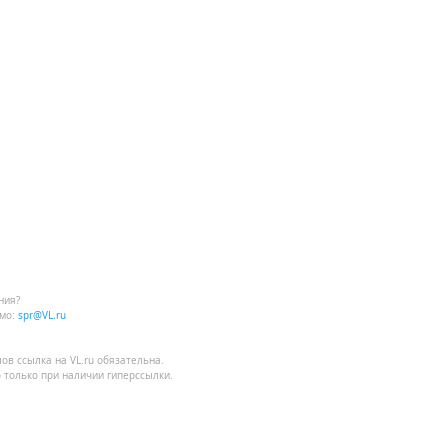
ния?
мо:
spr@VL.ru
лов
ссылка на VL.ru
обязательна.
 только при наличии гиперссылки.