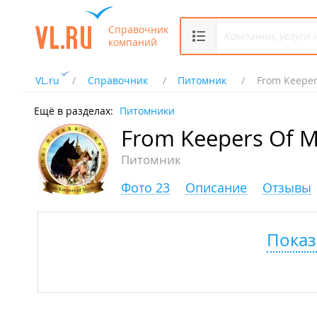
Справочник
компаний
VL.ru
Справочник
Питомник
From Keeper
Ещё в разделах:
Питомники
From Keepers Of M
Питомник
Фото 23
Описание
Отзывы
Показ