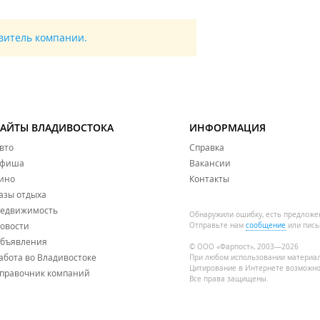
авитель компании.
САЙТЫ ВЛАДИВОСТОКА
ИНФОРМАЦИЯ
вто
Справка
фиша
Вакансии
ино
Контакты
азы отдыха
едвижимость
Обнаружили ошибку, есть предложе
овости
Отправьте нам
сообщение
или пись
бъявления
© ООО «Фарпост», 2003—2026
абота во Владивостоке
При любом использовании материа
Цитирование в Интернете возможно
правочник компаний
Все права защищены.