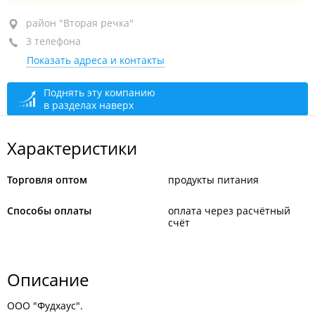
район "Вторая речка", ул. Татарская, 1
район "Вторая речка"
3 телефона
оф. 314
Показать адреса и контакты
+7 (423) 274-37-93
+7 902 524-93-93
Поднять эту компанию
в разделах наверх
+7 914 704-37-93
сегодня закрыто
Характеристики
Торговля оптом
продукты питания
Способы оплаты
оплата через расчётный
счёт
Описание
ООО "Фудхаус".