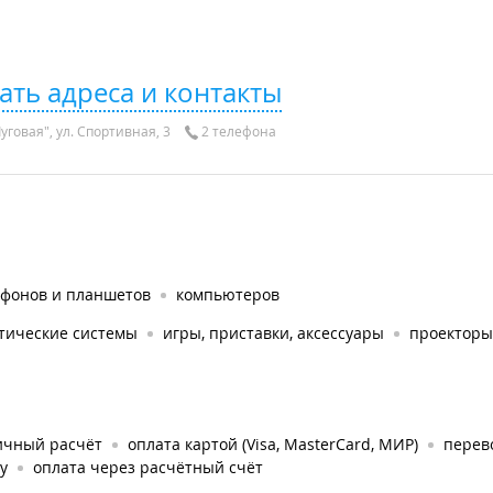
ать адреса и контакты
уговая", ул. Спортивная, 3
2 телефона
ефонов и планшетов
компьютеров
стические системы
игры, приставки, аксессуары
проекторы
ичный расчёт
оплата картой (Visa, MasterCard, МИР)
перев
у
оплата через расчётный счёт