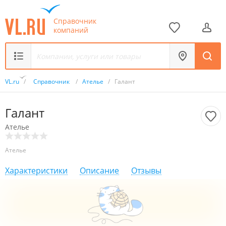
Справочник
компаний
VL.ru
/
Справочник
/
Ателье
/
Галант
Галант
Ателье
Ателье
Характеристики
Описание
Отзывы