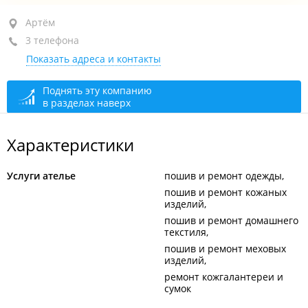
Артём, ул. Кирова, 9/1
Артём
3 телефона
+7 924 421-25-53
Показать адреса и контакты
+7 924 252-03-90
+7 950 291-75-46
Поднять эту компанию
в разделах наверх
сегодня закрыто
Характеристики
Услуги ателье
пошив и ремонт одежды
пошив и ремонт кожаных
изделий
пошив и ремонт домашнего
текстиля
пошив и ремонт меховых
изделий
ремонт кожгалантереи и
сумок