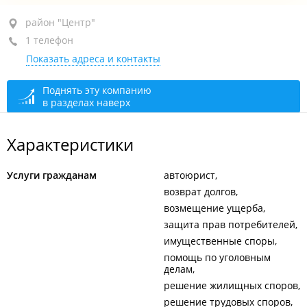
район "Центр", ул. Светланская, 109
район "Центр"
1 телефон
отдельный вход со стороны ул. Пушкинская, 63
Показать адреса и контакты
+7 914 707-33-18
сегодня закрыто
Поднять эту компанию
в разделах наверх
Характеристики
Услуги гражданам
автоюрист
возврат долгов
возмещение ущерба
защита прав потребителей
имущественные споры
помощь по уголовным
делам
решение жилищных споров
решение трудовых споров