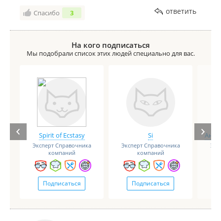
ответить
Спасибо
3
На кого подписаться
Мы подобрали список этих людей специально для вас.
Spirit of Ecstasy
Si
Анге
Эксперт Справочника
Эксперт Справочника
Экс
компаний
компаний
Подписаться
Подписаться