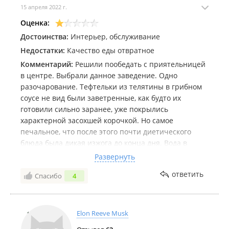
15 апреля 2022 г.
Оценка:
Достоинства:
Интерьер, обслуживание
Недостатки:
Качество еды отвратное
Комментарий:
Решили пообедать с приятельницей
в центре. Выбрали данное заведение. Одно
разочарование. Тефтельки из телятины в грибном
соусе не вид были заветренные, как будто их
готовили сильно заранее, уже покрылись
характерной засохшей корочкой. Но самое
печальное, что после этого почти диетического
блюда была дикая изжога до конца дня. Вода в
чайнике воняла хлоркой. В трубаче с луком - был
Развернуть
один лук и редкие кусочки трубача. Крем-брюле
ответить
Спасибо
4
оказался без карамельной корочки. Не вкусно.
Посредственно. Один из случаев - когда жалко и
времени, и денег.
Elon Reeve Musk