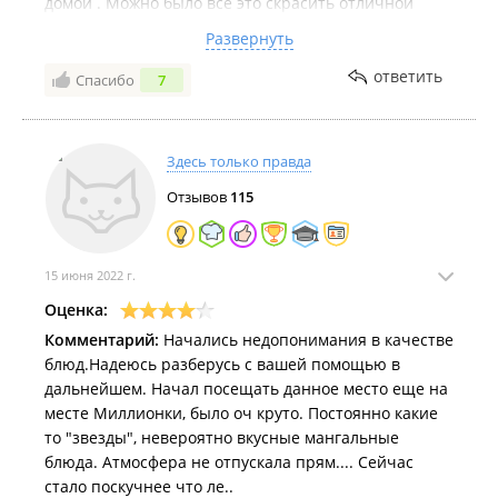
домой . Можно было всё это скрасить отличной
едой, но сказать, что было вау, как вкусно,
Развернуть
нет..нормально, вроде вкусно. Это моё личное
мнение, но думаю, что поделится им необходимо.
ответить
Спасибо
7
Здесь только правда
Отзывов
115
15 июня 2022 г.
Оценка:
Комментарий:
Начались недопонимания в качестве
блюд.Надеюсь разберусь с вашей помощью в
дальнейшем. Начал посещать данное место еще на
месте Миллионки, было оч круто. Постоянно какие
то "звезды", невероятно вкусные мангальные
блюда. Атмосфера не отпускала прям.... Сейчас
стало поскучнее что ле..