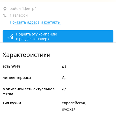
район "Центр", ул. Пограничная, 14
район "Центр"
1 телефон
1-й этаж
Показать адреса и контакты
+7 (423) 222-25-35
Ресторан
открыто: 12:00–23:00
Поднять эту компанию
в разделах наверх
Доставка
сегодня закрыто
Характеристики
есть Wi-Fi
Да
летняя терраса
Да
в описании есть актуальное
Да
меню
Тип кухни
европейская
русская