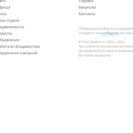
вто
Справка
фиша
Вакансии
ино
Контакты
азы отдыха
едвижимость
Обнаружили ошибку, есть предложе
овости
Отправьте нам
сообщение
или пись
бъявления
© ООО «Фарпост», 2003—2026
абота во Владивостоке
При любом использовании материа
Цитирование в Интернете возможно
правочник компаний
Все права защищены.