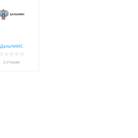
ДальНИИС
2 отзывa