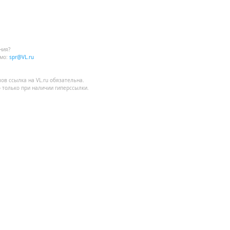
ния?
мо:
spr@VL.ru
лов
ссылка на VL.ru
обязательна.
 только при наличии гиперссылки.