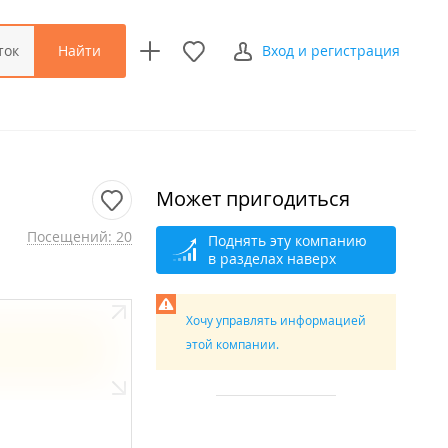
Найти
ток
Вход и регистрация
Может пригодиться
Посещений: 20
Поднять эту компанию
в разделах наверх
Хочу управлять информацией
этой компании.