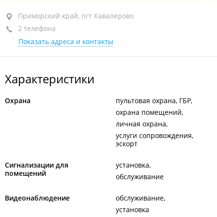
Приморский край, пгт Кавалерово, ул. Арсеньева, 49
Приморский край, пгт Кавалерово
2 телефона
+7 929 426-89-71
представитель компании
Показать адреса и контакты
+7 924 321-18-32
заместитель директора
сегодня закрыто
Характеристики
Охрана
пультовая охрана, ГБР
охрана помещений
личная охрана
услуги сопровождения,
эскорт
Сигнализации для
установка
помещений
обслуживание
Видеонаблюдение
обслуживание
установка