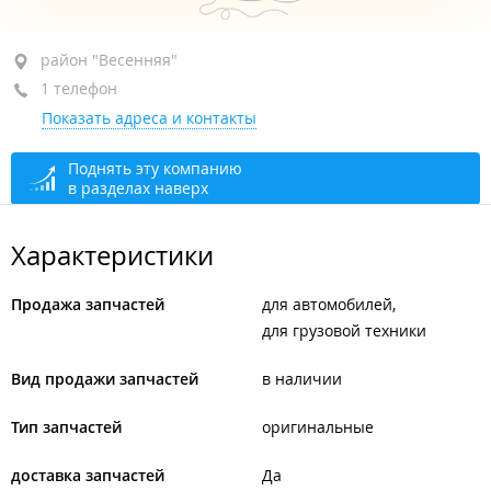
район "Весенняя", ул. Восточная 4-я, 16
район "Весенняя"
1 телефон
+7 902 056-55-65
Показать адреса и контакты
открыто: 09:00–19:00
Поднять эту компанию
в разделах наверх
Характеристики
Продажа запчастей
для автомобилей
для грузовой техники
Вид продажи запчастей
в наличии
Тип запчастей
оригинальные
доставка запчастей
Да