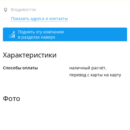
ул. Гульбиновича, 29 стр. 4
Владивосток
Показать адреса и контакты
круглосуточно
Поднять эту компанию
в разделах наверх
Характеристики
Способы оплаты
наличный расчёт
перевод с карты на карту
Фото