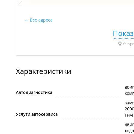
Все адреса
Показ
Уссури
Характеристики
дви
Автодиагностика
ком
зам
200
Услуги автосервиса
ГРМ
дви
ходо