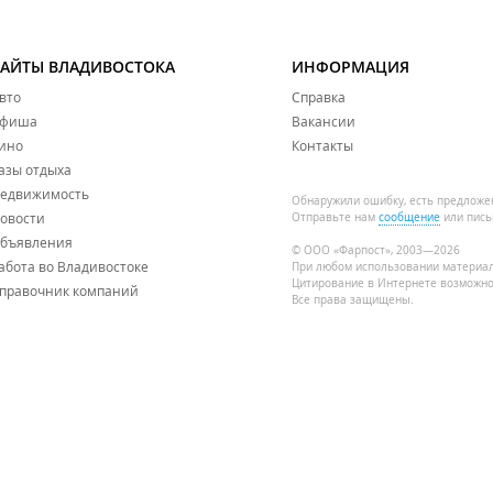
САЙТЫ ВЛАДИВОСТОКА
ИНФОРМАЦИЯ
вто
Справка
фиша
Вакансии
ино
Контакты
азы отдыха
едвижимость
Обнаружили ошибку, есть предложе
овости
Отправьте нам
сообщение
или пись
бъявления
© ООО «Фарпост», 2003—2026
абота во Владивостоке
При любом использовании материа
Цитирование в Интернете возможно
правочник компаний
Все права защищены.