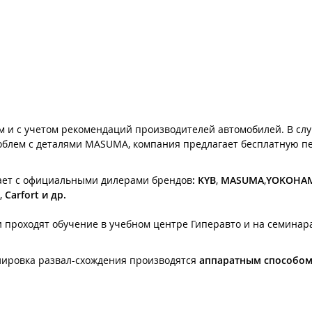
 и с учетом рекомендаций производителей автомобилей. В слу
роблем с деталями MASUMA, компания предлагает бесплатную пе
ает с официальными дилерами брендов
:
KYB
,
MASUMA
,
YOKOHA
,
Carfort и др.
проходят обучение в учебном центре Гиперавто и на семинар
улировка развал-схождения производятся
аппаратным способо