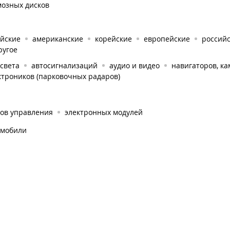
мозных дисков
айские
американские
корейские
европейские
россий
ругое
света
автосигнализаций
аудио и видео
навигаторов, к
ктроников (парковочных радаров)
ков управления
электронных модулей
омобили