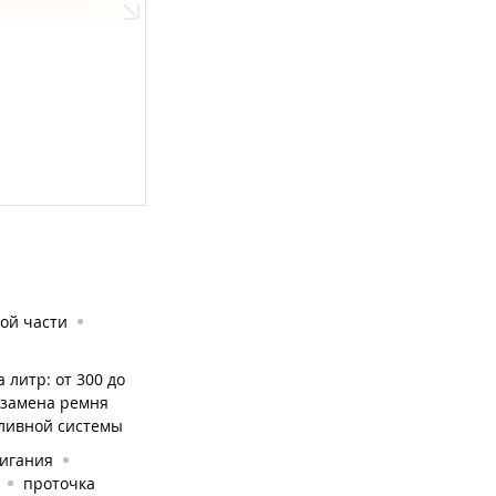
ой части
а литр: от 300 до
замена ремня
пливной системы
жигания
проточка