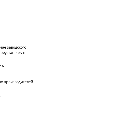
чае заводского
реустановку в
MA
,
ах производителей
м
.