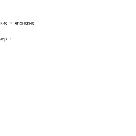
ские
японские
амер