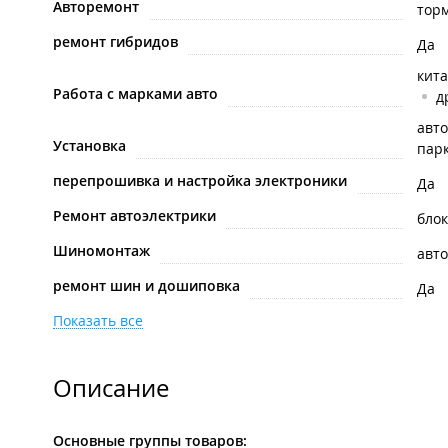
Авторемонт
тор
ремонт гибридов
Да
кит
Работа с марками авто
д
авто
Установка
пар
перепрошивка и настройка электроники
Да
Ремонт автоэлектрики
бло
Шиномонтаж
авт
ремонт шин и дошиповка
Да
Показать все
Описание
Основные группы товаров: