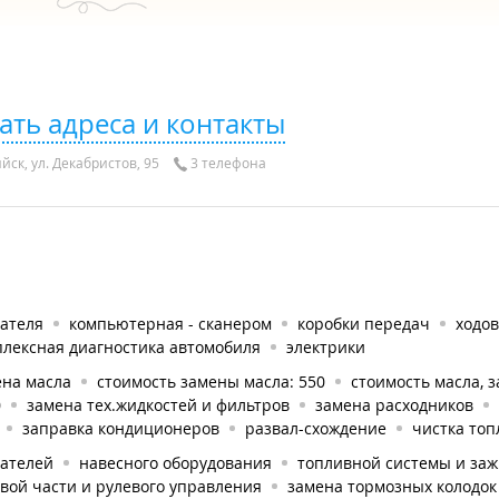
ать адреса и контакты
йск, ул. Декабристов, 95
3 телефона
гателя
компьютерная - сканером
коробки передач
ходов
плексная диагностика автомобиля
электрики
ена масла
стоимость замены масла: 550
стоимость масла, з
0
замена тех.жидкостей и фильтров
замена расходников
заправка кондиционеров
развал-схождение
чистка то
гателей
навесного оборудования
топливной системы и за
вой части и рулевого управления
замена тормозных колодок