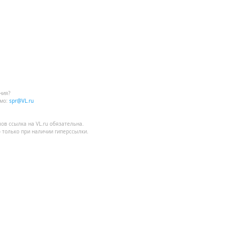
ния?
мо:
spr@VL.ru
лов
ссылка на VL.ru
обязательна.
 только при наличии гиперссылки.