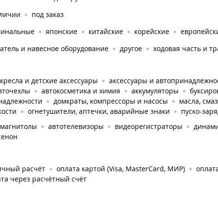
аличии
под заказ
гинальные
японские
китайские
корейские
европейск
атель и навесное оборудование
другое
ходовая часть и т
кресла и детские аксессуары
аксессуары и автопринадлежно
вточехлы
автокосметика и химия
аккумуляторы
буксир
надлежности
домкраты, компрессоры и насосы
масла, сма
кости
огнетушители, аптечки, аварийные знаки
пуско-зар
омагнитолы
автотелевизоры
видеорегистраторы
динами
сенон
ичный расчёт
оплата картой (Visa, MasterCard, МИР)
оплата
та через расчётный счёт