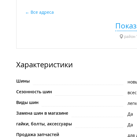
Все адреса
Показ
район "
Характеристики
Шины
нов
Сезонность шин
все
Виды шин
лег
Замена шин в магазине
Да
гайки, болты, аксессуары
Да
Продажа запчастей
для