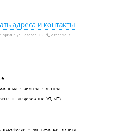
ать адреса и контакты
Чуркин", ул. Вязовая, 1В
2 телефона
ые
сезонные
зимние
летние
ковые
внедорожные (AT, MT)
 автомобилей
для грузовой техники