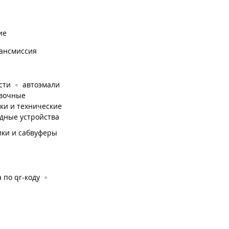
ие
рансмиссия
сти
автоэмали
овочные
зки и технические
ядные устройства
ки и сабвуферы
 по qr-коду