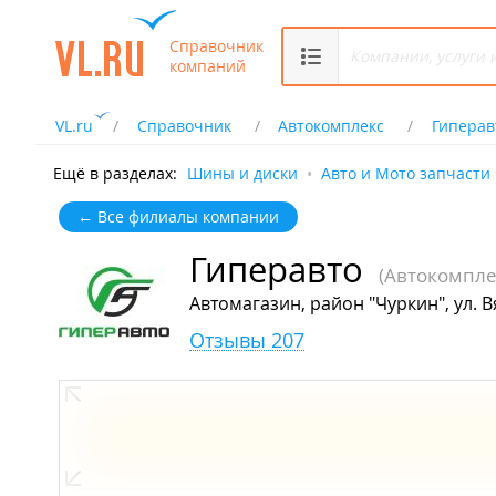
Справочник
компаний
VL.ru
Справочник
Автокомплекс
Гиперав
Ещё в разделах:
Шины и диски
Авто и Мото запчасти
← Все филиалы компании
Гиперавто
(Автокомпле
Автомагазин, район "Чуркин", ул. В
Отзывы 207