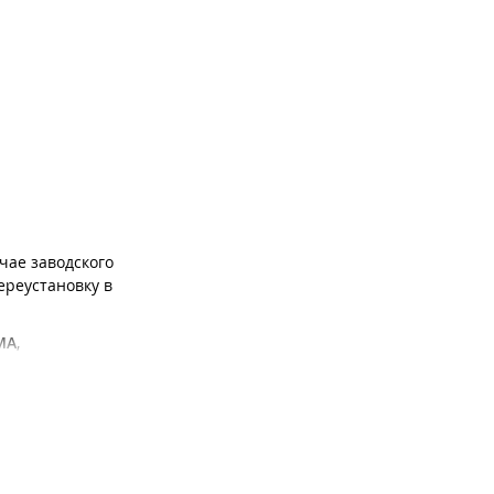
чае заводского
ереустановку в
MA
,
ах производителей
м
.