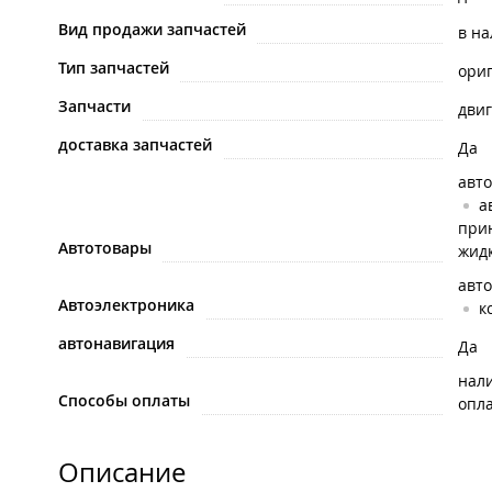
Вид продажи запчастей
в н
Тип запчастей
ори
Запчасти
двиг
доставка запчастей
Да
авто
а
при
Автотовары
жид
авт
Автоэлектроника
к
автонавигация
Да
нал
Способы оплаты
опла
Описание