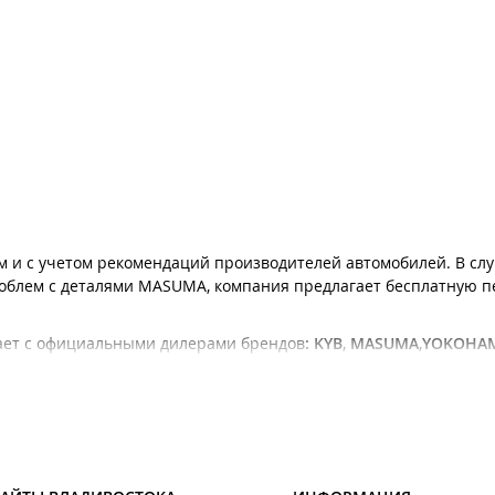
 и с учетом рекомендаций производителей автомобилей. В слу
проблем с деталями MASUMA, компания предлагает бесплатную п
ает с официальными дилерами брендов
:
KYB
,
MASUMA
,
YOKOHA
,
Carfort и др.
проходят обучение в учебном центре Гиперавто и на семинар
улировка развал-схождения производятся
аппаратным способо