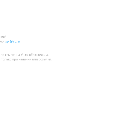
ния?
мо:
spr@VL.ru
лов
ссылка на VL.ru
обязательна.
 только при наличии гиперссылки.