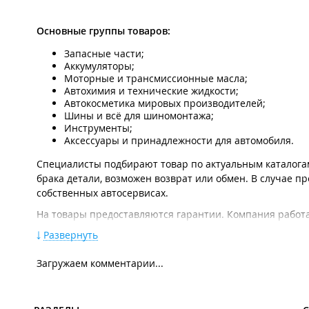
Основные группы товаров:
Запасные части;
Аккумуляторы;
Моторные и трансмиссионные масла;
Автохимия и технические жидкости;
Автокосметика мировых производителей;
Шины и всё для шиномонтажа;
Инструменты;
Аксессуары и принадлежности для автомобиля.
Специалисты подбирают товар по актуальным каталогам
брака детали, возможен возврат или обмен. В случае 
собственных автосервисах.
На товары предоставляются гарантии. Компания работ
Startex
и
Nordix
,
ZIC
,
WD-40
,
Kolibriya
,
Runway
,
Autoprofi
Развернуть
Все продавцы-консультанты повышают квалификацию и 
Загружаем комментарии...
товаров.
Замена технических жидкостей, проточка дисков и рег
Каждый автосервис оборудован зоной отдыха.