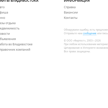
САЙТЫ ВЛАДИВОСТОКА
ИНФОРМАЦИЯ
ователей
VL.ru
вто
Справка
фиша
Вакансии
ино
Контакты
азы отдыха
едвижимость
Обнаружили ошибку, есть предложе
овости
Отправьте нам
сообщение
или пись
бъявления
© ООО «Фарпост», 2003—2026
абота во Владивостоке
При любом использовании материа
Цитирование в Интернете возможно
правочник компаний
Все права защищены.