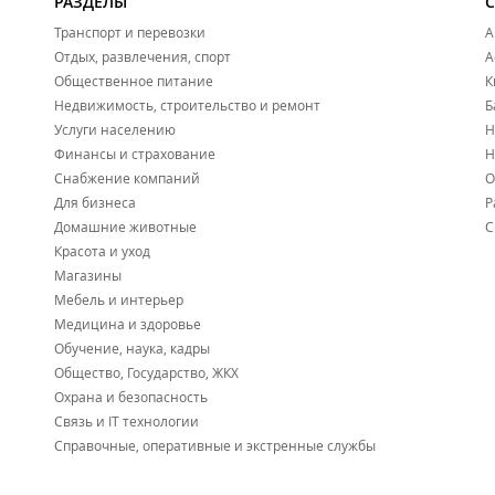
РАЗДЕЛЫ
Лучший автосервис апреля 2022 года по мнению польз
Транспорт и перевозки
А
Отдых, развлечения, спорт
А
Общественное питание
К
Недвижимость, строительство и ремонт
Б
Услуги населению
Н
Финансы и страхование
Н
Снабжение компаний
О
Для бизнеса
Р
Домашние животные
С
Красота и уход
Магазины
Мебель и интерьер
Медицина и здоровье
Обучение, наука, кадры
Общество, Государство, ЖКХ
Охрана и безопасность
Связь и IT технологии
Справочные, оперативные и экстренные службы