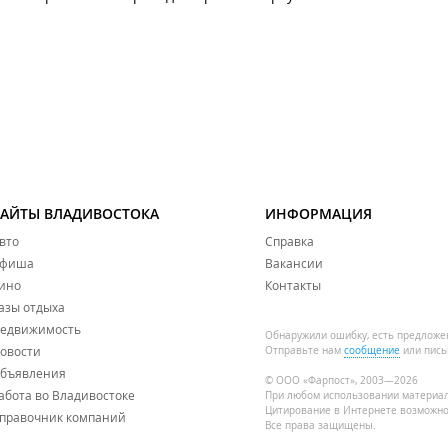
САЙТЫ ВЛАДИВОСТОКА
ИНФОРМАЦИЯ
вто
Справка
фиша
Вакансии
ино
Контакты
азы отдыха
едвижимость
Обнаружили ошибку, есть предложе
овости
Отправьте нам
сообщение
или пись
бъявления
© ООО «Фарпост», 2003—2026
абота во Владивостоке
При любом использовании материа
Цитирование в Интернете возможно
правочник компаний
Все права защищены.