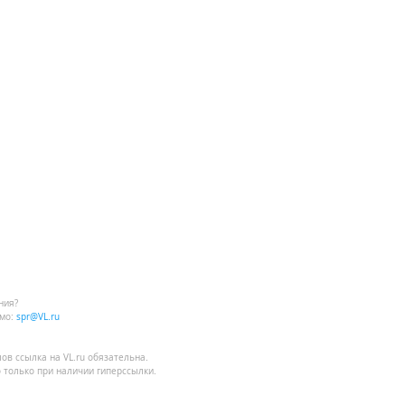
ния?
мо:
spr@VL.ru
лов
ссылка на VL.ru
обязательна.
 только при наличии гиперссылки.