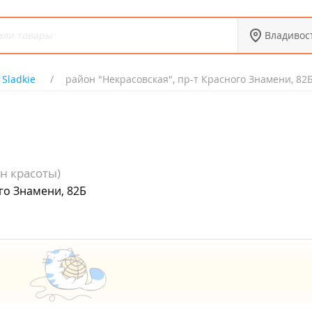
Владивос
 Sladkie
район "Некрасовская", пр-т Красного Знамени, 82
н красоты)
го Знамени, 82Б