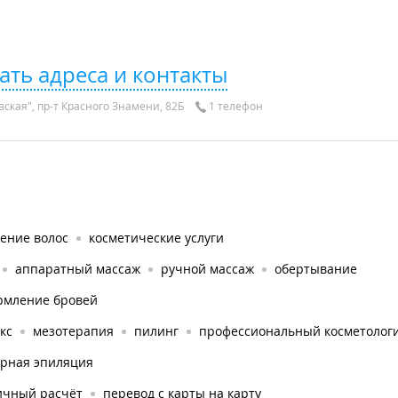
ать адреса и контакты
ская", пр-т Красного Знамени, 82Б
1 телефон
ение волос
косметические услуги
аппаратный массаж
ручной массаж
обертывание
рмление бровей
кс
мезотерапия
пилинг
профессиональный косметологи
ерная эпиляция
ичный расчёт
перевод с карты на карту