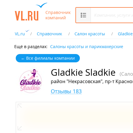
Справочник
компаний
VL.ru
Справочник
Салон красоты
Gladkie
Ещё в разделах:
Салоны красоты и парикмахерские
← Все филиалы компании
Gladkie Sladkie
(Сало
район "Некрасовская", пр-т Красно
Отзывы 183