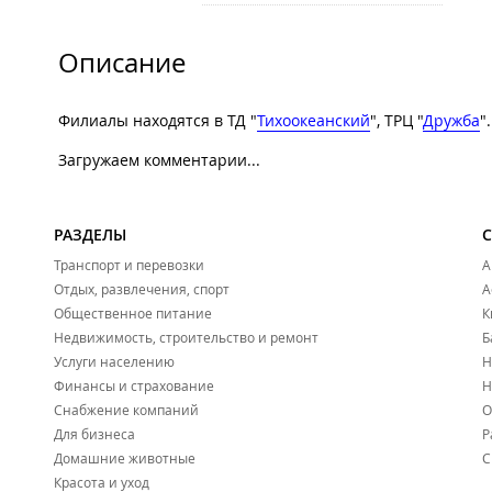
Описание
Филиалы находятся в ТД "
Тихоокеанский
", ТРЦ "
Дружба
".
Загружаем комментарии...
РАЗДЕЛЫ
Транспорт и перевозки
А
Отдых, развлечения, спорт
А
Общественное питание
К
Недвижимость, строительство и ремонт
Б
Услуги населению
Н
Финансы и страхование
Н
Снабжение компаний
О
Для бизнеса
Р
Домашние животные
С
Красота и уход