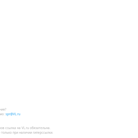
ния?
мо:
spr@VL.ru
лов
ссылка на VL.ru
обязательна.
 только при наличии гиперссылки.