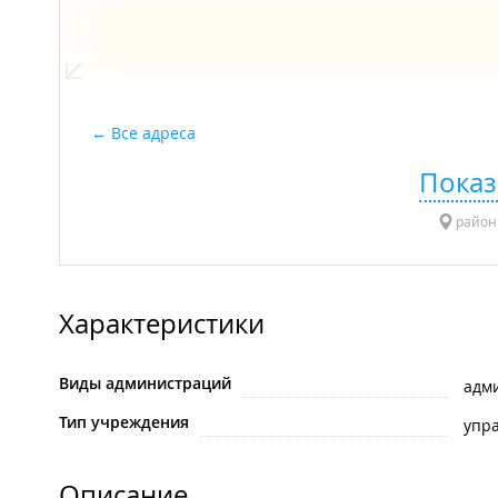
Все адреса
Показ
район 
Характеристики
Виды администраций
адм
Тип учреждения
упр
Описание