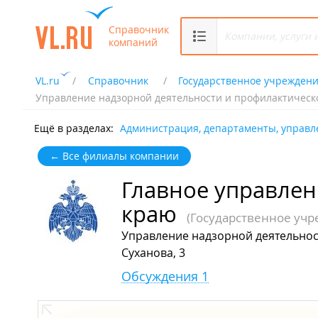
Справочник
компаний
VL.ru
Справочник
Государственное учрежден
Управление надзорной деятельности и профилактической
Ещё в разделах:
Администрация, департаменты, управл
← Все филиалы компании
Главное управле
краю
(Государственное уч
Управление надзорной деятельност
Суханова, 3
Обсуждения 1