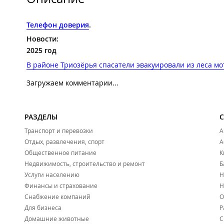
Телефон доверия
.
Новости:
2025 год
В районе Триозёрья спасатели эвакуировали из леса мо
Загружаем комментарии...
РАЗДЕЛЫ
Транспорт и перевозки
А
Отдых, развлечения, спорт
А
Общественное питание
К
Недвижимость, строительство и ремонт
Б
Услуги населению
Н
Финансы и страхование
Н
Снабжение компаний
О
Для бизнеса
Р
Домашние животные
С