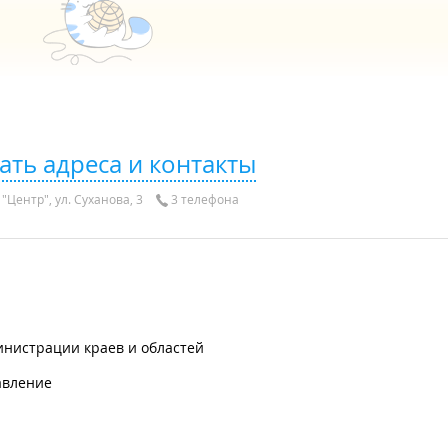
ать адреса и контакты
"Центр", ул. Суханова, 3
3 телефона
инистрации краев и областей
авление