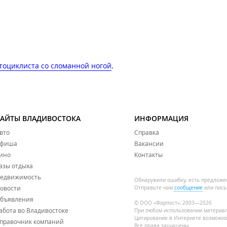
тоциклиста со сломанной ногой
.
САЙТЫ ВЛАДИВОСТОКА
ИНФОРМАЦИЯ
вто
Справка
фиша
Вакансии
ино
Контакты
азы отдыха
едвижимость
Обнаружили ошибку, есть предложе
овости
Отправьте нам
сообщение
или пись
бъявления
© ООО «Фарпост», 2003—2026
абота во Владивостоке
При любом использовании материа
Цитирование в Интернете возможно
правочник компаний
Все права защищены.