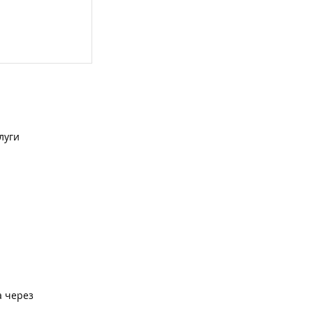
луги
а через