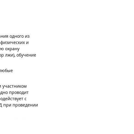
ния одного из
 физических и
ую охрану
ор лжи), обучение
 любые
и участником
одно проводит
одействует с
ВД при проведении
 масштаба. Каждое
нтрагентом
иент через