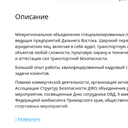
Описание
Межрегиональное объединение специализированных пре
ведущих предприятий Дальнего Востока. Широкий пере
юридических лиц, включая в себя аудит, транспортную
объектов любой сложности, пультовую охрану и техниче
и аттестация сил транспортной безопасности.
Большой опыт работы, квалифицированный кадровый с
задачи клиентов.
Помимо коммерческой деятельности, организация акти
Ассоциации Структур Безопасности ДФО, объединения р
мероприятия, посвященные Дню сотрудника ОВД, 9 мая,
Федерацией кикбоксинга Приморского края, обществен
спортивных мероприятий.
Показатель работы компании – это более 500 контраген
Развернуть
из подразделений группы компаний "Global" имеет сво
закреплен куратор, который обеспечивает взаимодейст