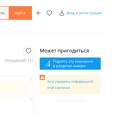
Найти
ток
Вход и регистрация
Может пригодиться
Посещений: 121
Поднять эту компанию
в разделах наверх
Хочу управлять информацией
этой компании.