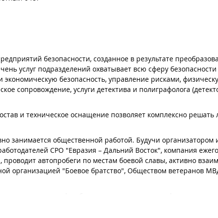
дприятий безопасности, созданное в результате преобразова
чень услуг подразделений охватывает всю сферу безопасности
 и экономическую безопасность, управление рисками, физическ
ское сопровождение, услуги детектива и полиграфолога (детект
остав и техническое оснащение позволяет комплексно решать
вно занимается общественной работой. Будучи организатором 
аботодателей СРО "Евразия – Дальний Восток", компания ежег
 проводит автопробеги по местам боевой славы, активно взаим
ной организацией "Боевое братство", Обществом ветеранов М
тов из различных сфер бизнеса, регионального и федерального
ю специализацию и направление деятельности, а за каждым ко
вие всех внутренних подразделений группы. Таким образом, Кл