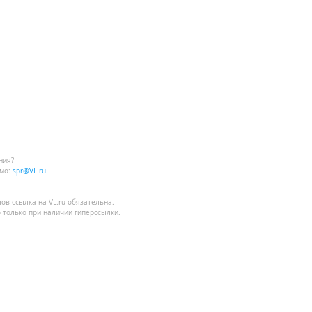
ния?
мо:
spr@VL.ru
лов
ссылка на VL.ru
обязательна.
 только при наличии гиперссылки.