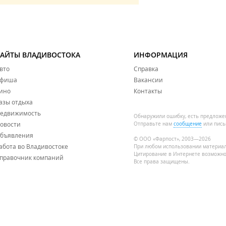
САЙТЫ ВЛАДИВОСТОКА
ИНФОРМАЦИЯ
вто
Справка
фиша
Вакансии
ино
Контакты
азы отдыха
едвижимость
Обнаружили ошибку, есть предложе
овости
Отправьте нам
сообщение
или пись
бъявления
© ООО «Фарпост», 2003—2026
абота во Владивостоке
При любом использовании материа
Цитирование в Интернете возможно
правочник компаний
Все права защищены.