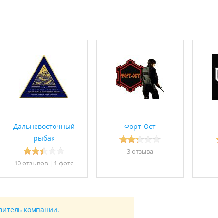
фессиональный и эффективный подход к решению поставленных
дателей "Региональная палата негосударственных организаци
отудников охраны);
оруженная охрана);
, охрана промышленных объектов);
ОО, вооруженная охрана);
кое сопровождение);
ство морской безопасности" (аккредитовано Росморречфлотом)
ональный центр по радиационной безопасности" (аккредитова
Дальневосточный
Форт-Ост
ользования источников ионизирующего излучения).
рыбак
3 отзывa
10 отзывов
|
1 фото
авитель компании.