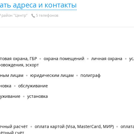
ать адреса и контакты
район "Центр"
5 телефонов
товая охрана, ГБР
охрана помещений
личная охрана
ус
овождения, эскорт
тным лицам
юридическим лицам
полиграф
новка
обслуживание
луживание
установка
ичный расчёт
оплата картой (Visa, MasterCard, МИР)
оплат
чётный счёт