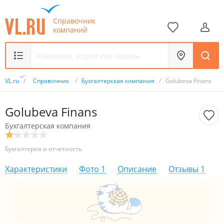
Справочник
компаний
VL.ru
/
Справочник
/
Бухгалтерская компания
/
Golubeva Finans
Golubeva Finans
Бухгалтерская компания
Бухгалтерия и отчетность
Характеристики
Фото
1
Описание
Отзывы
1