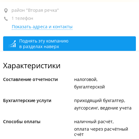
район "Вторая речка", ул. Магнитогорская, 4
район "Вторая речка"
1 телефон
7-й этаж, оф. 703
Показать адреса и контакты
+7 924 320-84-27
По предварительной записи
сегодня закрыто
Поднять эту компанию
в разделах наверх
Характеристики
Составление отчетности
налоговой
бухгалтерской
Бухгалтерские услуги
приходящий бухгалтер
аутсорсинг, ведение учета
Способы оплаты
наличный расчёт
оплата через расчётный
счёт