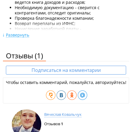
ведется книга доходов и расходов;
Необходимую документацию - сверится с
контрагентами, отследит оригиналы;
Проверка благонадежности компании;
Возврат переплаты из ИФНС;
Начисление заработной платы -
формирование нужной отчетность и своевременно ее
Развернуть
сдадим;
Восстановление запущенного учета;
Настройка выгрузки из торговли - проверка
Отзывы
(1)
правильного отражения на счетах учета.
Учет ведется в лицензионной программе. Работа по
Подписаться на комментарии
официальному договору. Соблюдение сроков. Четкий
регламент выполняемых функций.
Чтобы оставить комментарий, пожалуйста, авторизуйтесь!
ИП Голубева О. С.
Вячеслав Ковальчук
Отзывов
1