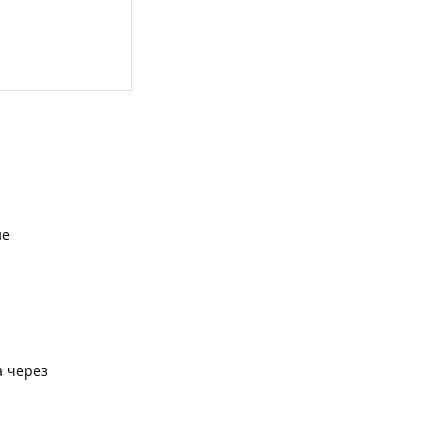
ие
а через