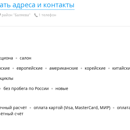
ать адреса и контакты
район "Баляева"
1 телефон
кциона
салон
нские
европейские
американские
корейские
китайск
оциклы
без пробега по России
новые
ичный расчёт
оплата картой (Visa, MasterCard, МИР)
оплат
чётный счёт