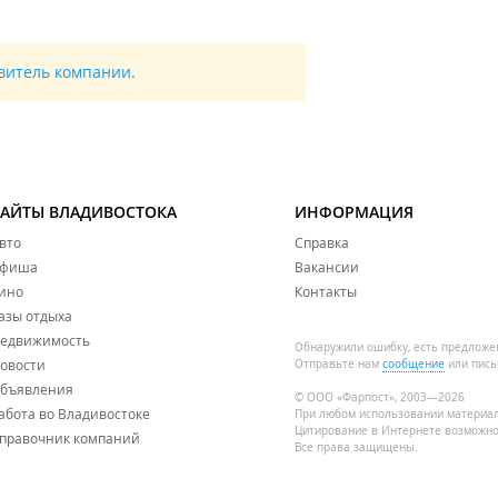
авитель компании.
САЙТЫ ВЛАДИВОСТОКА
ИНФОРМАЦИЯ
вто
Справка
фиша
Вакансии
ино
Контакты
азы отдыха
едвижимость
Обнаружили ошибку, есть предложе
овости
Отправьте нам
сообщение
или пись
бъявления
© ООО «Фарпост», 2003—2026
абота во Владивостоке
При любом использовании материа
Цитирование в Интернете возможно
правочник компаний
Все права защищены.