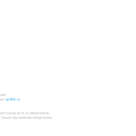
ния?
мо:
spr@VL.ru
лов
ссылка на VL.ru
обязательна.
 только при наличии гиперссылки.