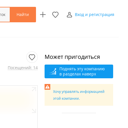
Найти
ток
Вход и регистрация
Может пригодиться
Посещений: 14
Поднять эту компанию
в разделах наверх
Хочу управлять информацией
этой компании.