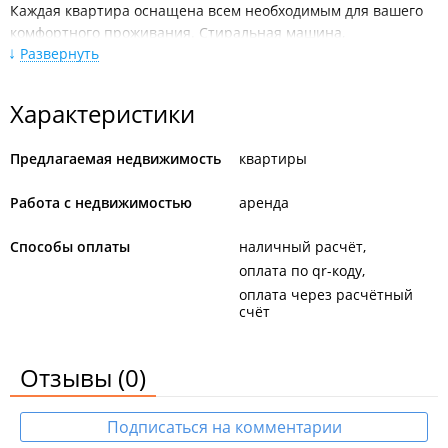
Каждая квартира оснащена всем необходимым для вашего
комфортного проживания. Стиральная машина,
Развернуть
кондиционер, титан, утюг, гладильная доска, фен и многое
другое.
В апартаментах действует бесконтактное заселение. Не
Характеристики
потребуется ждать администратора, заселиться можно в
удобное время.
Предлагаемая недвижимость
квартиры
Договор заключается с каждым гостем.
Предоставляются отчётные документы для
Работа с недвижимостью
аренда
командированных лиц.
Способы оплаты
наличный расчёт
Все квартиры расположены вблизи остановок. Внутри ждёт
оплата по qr-коду
современные планировки, новая мебель и бытовая техника.
Установлен быстроскоростной wi-fi и телевидение.
оплата через расчётный
счёт
Также возможна долгосрочная аренда.
Отзывы
(0)
Подписаться на комментарии