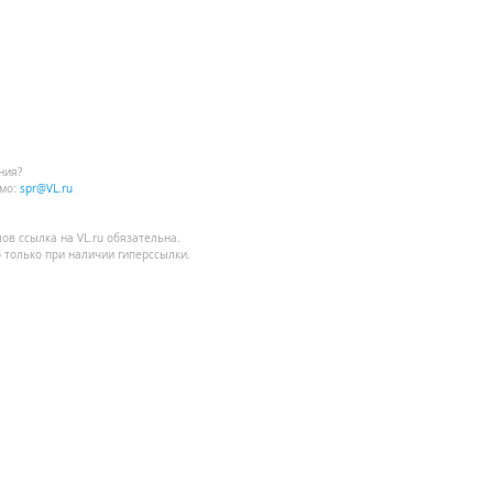
ния?
мо:
spr@VL.ru
лов
ссылка на VL.ru
обязательна.
 только при наличии гиперссылки.