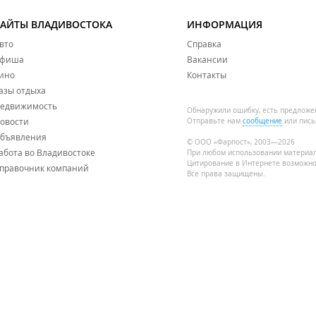
САЙТЫ ВЛАДИВОСТОКА
ИНФОРМАЦИЯ
вто
Справка
фиша
Вакансии
ино
Контакты
азы отдыха
едвижимость
Обнаружили ошибку, есть предложе
овости
Отправьте нам
сообщение
или пись
бъявления
© ООО «Фарпост», 2003—2026
абота во Владивостоке
При любом использовании материа
Цитирование в Интернете возможно
правочник компаний
Все права защищены.