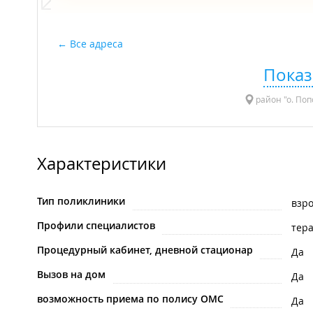
Все адреса
Показ
район "о. Попо
Характеристики
Тип поликлиники
взр
Профили специалистов
тер
Процедурный кабинет, дневной стационар
Да
Вызов на дом
Да
возможность приема по полису ОМС
Да