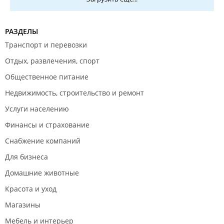
товаров КНР .Нет витрин ,где раньше можно было
самому посмотреть поближе цены и сравнить.
Девчата фармацевты - молодцы , стараются как и
РАЗДЕЛЫ
раньше - все расскажут ,подскажут , предложат , к
Транспорт и перевозки
ним вопросов нет. А администрацию просим
обратить внимание на наши замечания .
Отдых, развлечения, спорт
Общественное питание
Недвижимость, строительство и ремонт
Услуги населению
Финансы и страхование
Снабжение компаний
Для бизнеса
Домашние животные
Красота и уход
Магазины
Мебель и интерьер