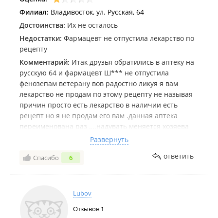
Филиал:
Владивосток, ул. Русская, 64
Достоинства:
Их не осталось
Недостатки:
Фармацевт не отпустила лекарство по
рецепту
Комментарий:
Итак друзья обратились в аптеку на
русскую 64 и фармацевт Ш*** не отпустила
фенозепам ветерану вов радостно ликуя я вам
лекарство не продам по этому рецепту не называя
причин просто есть лекарство в наличии есть
рецепт но я не продам его вам .данная аптека
переименована раз ….надувать меняется хозяева
но беспорядки остаются о чем подтвердился
Развернуть
поступок Ш*** .некрасивая ситуация.по всей
ответить
Спасибо
6
видимости лекарства уходят по прямому
назначению Ш*** ее знакомым нуждающимся?ни
руководства ни старшего администратора мы в
данной аптеке найти просто не смогли
Lubov
.прокуратура края вам следовало бы навестить эту
Отзывов
1
аптеку и проверить лицензию на отпуск данного