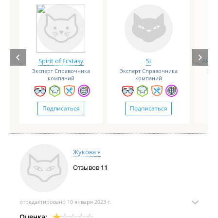
Spirit of Ecstasy
Si
Анге
Эксперт Справочника
Эксперт Справочника
Экс
компаний
компаний
Подписаться
Подписаться
Жукова я
Отзывов
11
отредактировано 10 января 2023 г.
Оценка: