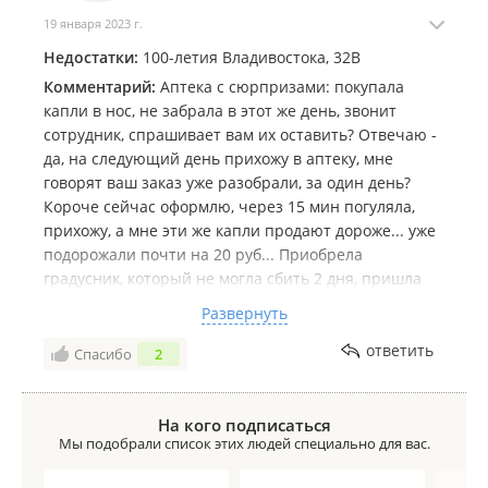
19 января 2023 г.
Недостатки:
100-летия Владивостока, 32В
Комментарий:
Аптека с сюрпризами: покупала
капли в нос, не забрала в этот же день, звонит
сотрудник, спрашивает вам их оставить? Отвечаю -
да, на следующий день прихожу в аптеку, мне
говорят ваш заказ уже разобрали, за один день?
Короче сейчас оформлю, через 15 мин погуляла,
прихожу, а мне эти же капли продают дороже... уже
подорожали почти на 20 руб... Приобрела
градусник, который не могла сбить 2 дня, пришла
говорю мне не нужен, т.к. купила уже в другой
Развернуть
аптеке более подвижный, мне показали как я
должна его держать и тп, и все они такие.. Я
ответить
Спасибо
2
объясняю такие они только у вас в другой аптеке я
купила нормальный, мол, можем только обменять...
пришлось оставить в дар аптеке столь удобную по
На кого подписаться
Мы подобрали список этих людей специально для вас.
их мнению вещь. Больше ни ногой!