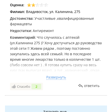
Оценка:
Филиал:
Владивосток, ул. Калинина, 275
Достоинства:
Участливые ,квалифицированные
фармацевты
Недостатки:
Антиремонт
Комментарий:
Что случилось с аптекой
(ул.Калинина 275 )? Хочу достучаться до руководства
этой сети !! Живем рядом , поэтому постоянно
закупались здесь всей семьей. Но в последнее
время многие лекарства только в колличестве 1 шт.
(Либо совсем нет ) . Я готова купить сразу на весь
курс (как выписал врач) , а тут ,,хронический ,,отказ .
Отпало желание сюда идти. Рядом есть др.
Развернуть
известная аптека с полным ассортиментом , куда
ответить
Спасибо
2
даже наша бабушка стала ходить. А недавнее
посещение аптеки вообще повергло в шок .Вроде
пытались что то переделать , но вышло абы как .
Вылезли огрехи старого ремонта , что отталкивает.
Стало безлико как то и походит на пункт выдачи
Загрузить еще...