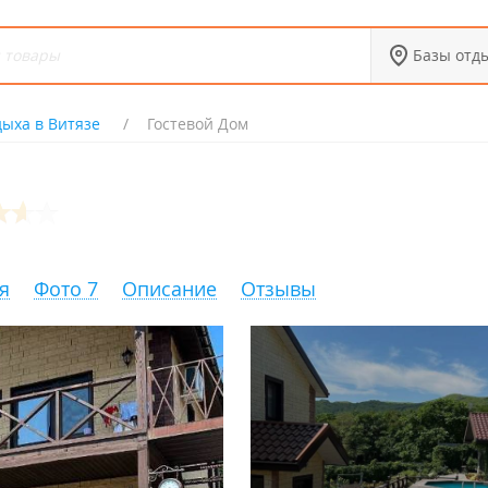
Базы отд
дыха в Витязе
Гостевой Дом
я
Фото 7
Описание
Отзывы