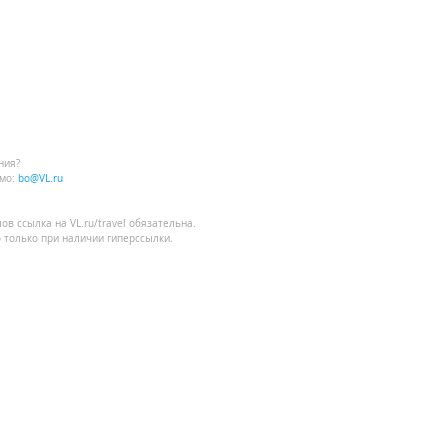
ния?
мо:
bo@VL.ru
лов
ссылка на VL.ru/travel
обязательна.
 только при наличии гиперссылки.