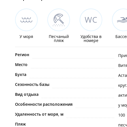
У моря
Песчаный
Удобства в
Бассе
пляж
номере
Регион
При
Место
Вит
Бухта
Аст
Сезонность базы
кру
Вид отдыха
акт
Особенности расположения
у мо
Удаленность от моря, м
100
Пляж
пес