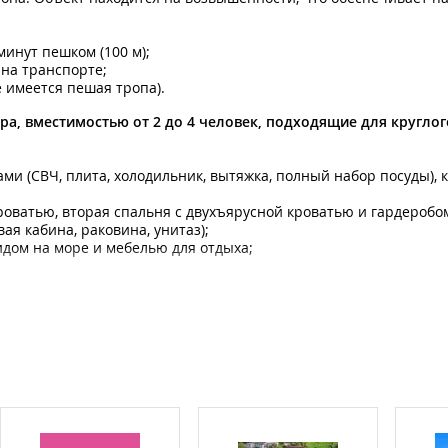
минут пешком (100 м);
 на транспорте;
е имеется пешая тропа).
а, вместимостью от 2 до 4 человек, подходящие для кругло
ми (СВЧ, плита, холодильник, вытяжка, полный набор посуды), 
роватью, вторая спальня с двухъярусной кроватью и гардеробо
я кабина, раковина, унитаз);
идом на море и мебелью для отдыха;
ые полотенца. Вода из скважины пригодна для питья.
ованы полноценными кухнями для самостоятельного приготовл
оск с морепродуктами.
) с зоной отдыха и шезлонгами;