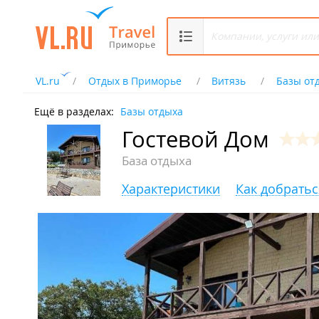
VL.ru
Отдых в Приморье
Витязь
Базы от
Ещё в разделах:
Базы отдыха
Гостевой Дом
База отдыха
Характеристики
Как добратьс