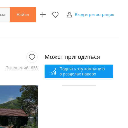
Найти
ыха
Вход и регистрация
Может пригодиться
Посещений: 633
Поднять эту компанию
в разделах наверх