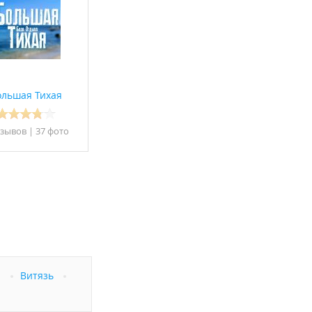
ольшая Тихая
тзывов
|
37 фото
апрещено
а
Витязь