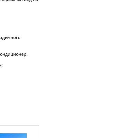
годичного
кондиционер,
м;
ения пищи. В