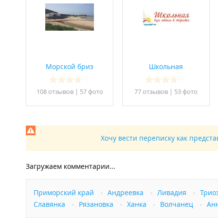
Мангальная зона (мангалы, тандыр, печь);
Охраняемая парковка для гостей.
Дополнительные предложения:
Организация рыбалки;
Экскурсии на катере;
Аренда SUP-досок и велосипедов.
Морской бриз
Школьная
Правила проживания:
108 отзывов
|
57 фото
77 отзывов
|
53 фото
Бронирование: в течение года - от 2 суток; в летний
Заезд: при заселении вносится депозит;
Режим тишины: запрещено шуметь после 22:00. 
Ограничения: размещение с домашними животным
(разрешено только в специально отведенных места
Техника: использование привезенных электропри
Хочу вести переписку как предст
База отдыха в
Едином реестре объектов классификации 
Загружаем комментарии...
Приморский край
Андреевка
Ливадия
Трио
Славянка
Рязановка
Ханка
Волчанец
Ан