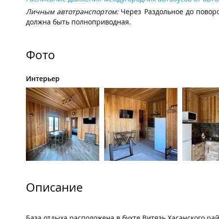
Личным автотранспортом:
Через Раздольное до поворо
должна быть полноприводная.
Фото
Интерьер
Описание
База отдыха расположена в бухте Витязь Хасанского р