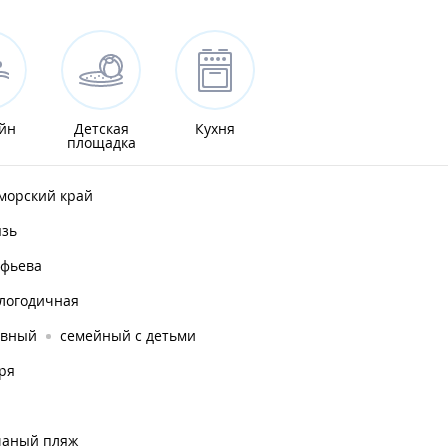
йн
Детская
Кухня
площадка
морский край
язь
афьева
глогодичная
ивный
семейный с детьми
ря
чаный пляж