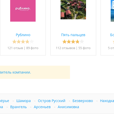
Рублино
Пять пальцев
Б
121 отзыв
|
89 фото
112 отзывов
|
55 фото
5 о
 период (с 01.07) - от 5 суток;
Шумные компании не принимаются;
и запрещено. Курение в доме и на террасах категорически з
х);
боров возможно только по предварительному согласованию.
авитель компании.
в сфере туристской индустрии
.
зёрье
Шамора
Остров Русский
Безверхово
Находк
на
Врангель
Арсеньев
Анисимовка