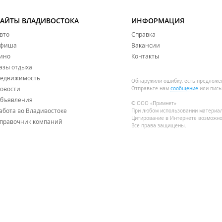
САЙТЫ ВЛАДИВОСТОКА
ИНФОРМАЦИЯ
вто
Справка
фиша
Вакансии
ино
Контакты
азы отдыха
едвижимость
Обнаружили ошибку, есть предложе
овости
Отправьте нам
сообщение
или пись
бъявления
© ООО «Примнет»
абота во Владивостоке
При любом использовании материа
Цитирование в Интернете возможно
правочник компаний
Все права защищены.