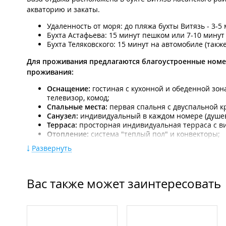
акваторию и закаты.
Удаленность от моря: до пляжа бухты Витязь - 3-5 
Бухта Астафьева: 15 минут пешком или 7-10 минут
Бухта Теляковского: 15 минут на автомобиле (такж
Для проживания предлагаются благоустроенные номер
проживания:
Оснащение:
гостиная с кухонной и обеденной зона
телевизор, комод;
Спальные места:
первая спальня с двуспальной к
Санузел:
индивидуальный в каждом номере (душева
Терраса:
просторная индивидуальная терраса с в
Отопление:
система "теплый пол" и конвекторы;
Сервис:
предоставляются постельное белье и банн
Развернуть
Организация питания:
Питание организуется самостоятельно. Номера оборуд
Вас также может заинтересовать
шаговой доступности расположены магазины, кафе и ки
На территории:
Летний бассейн (функционирует до конца сентября