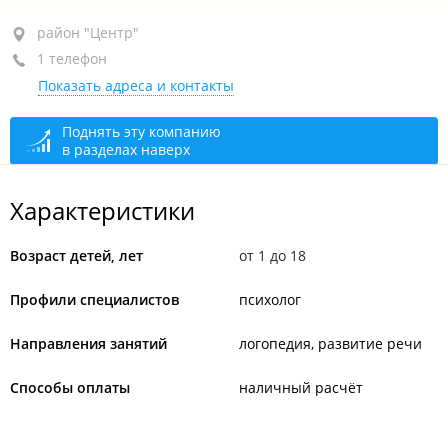
район "Центр", пр-т Партизанский, 44 кор. 10
район "Центр"
1 телефон
2-й этаж, каб. 1
Показать адреса и контакты
+7 914 324-69-70
По предварительной записи
сегодня закрыто
Поднять эту компанию
в разделах наверх
Характеристики
Возраст детей, лет
от 1 до 18
Профили специалистов
психолог
Направления занятий
логопедия, развитие речи
Способы оплаты
наличный расчёт