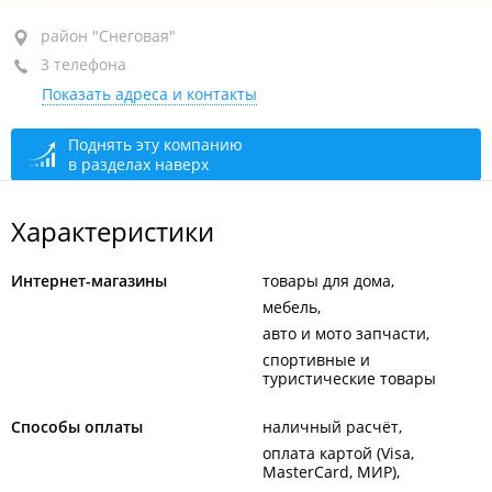
район "Снеговая", ул. Выселковая, 39
район "Снеговая"
3 телефона
ТЦ "Китай-город", пав. 265а
Показать адреса и контакты
+7 924 232-23-60
+7 924 131-98-40
Поднять эту компанию
в разделах наверх
+7 953 226-45-34
сегодня закрыто
Характеристики
Интернет-магазины
товары для дома
мебель
авто и мото запчасти
спортивные и
туристические товары
Способы оплаты
наличный расчёт
оплата картой (Visa,
MasterCard, МИР)