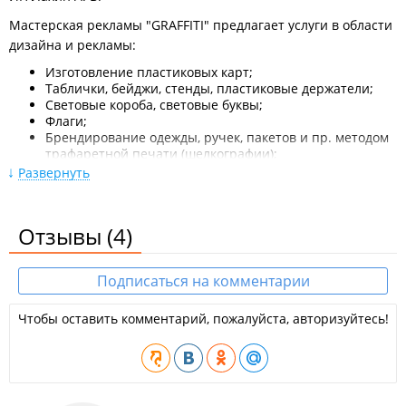
Мастерская рекламы "GRAFFITI" предлагает услуги в области
дизайна и рекламы:
Изготовление пластиковых карт;
Таблички, бейджи, стенды, пластиковые держатели;
Световые короба, световые буквы;
Флаги;
Брендирование одежды, ручек, пакетов и пр. методом
трафаретной печати (шелкографии);
Вышивка;
Развернуть
Информационные стенды;
Оформление транспорта;
Широкоформатная печать;
Отзывы
(4)
Штендеры;
Гравировка (лазерная, фрезерная);
Дизайн разработка макетов;
Подписаться на комментарии
Копировальные работы;
Полиграфия;
Печать чертежей.
Чтобы оставить комментарий, пожалуйста, авторизуйтесь!