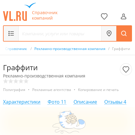
Справочник
компаний
/
Справочник
/
Рекламно-производственная компания
/
Граффити
Граффити
Рекламно-производственная компания
Полиграфия
•
Рекламные агентства
•
Копирование и печать
Характеристики
Фото
11
Описание
Отзывы
4