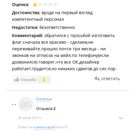
Оценка:
Достоинства:
вроде на первый взгляд
компетентный персонал
Недостатки:
безответственно
Комментарий:
обратился с просьбой изготовить
флаг.сначала все красиво - сделаем,не
переживайте.прошло почти три месяца - ни
звонков ни отписок на мэйл.по телефону(если
дозвонился) говорят,что все ОК,дизайнер
работает,трудится,но никаких сдвигов до сих пор.
ответить
Спасибо
2
Наталья
Отзывов
2
30 июля 2019 г.
Ответ на
комментарий
flexx75