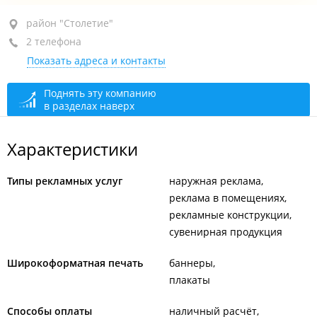
район "Столетие", ул. Ильичева, 29
район "Столетие"
2 телефона
2-й этаж, оф. 12
Показать адреса и контакты
+7 (423) 273-12-49
+7 914 703-12-49
Поднять эту компанию
в разделах наверх
сегодня закрыто
Характеристики
Типы рекламных услуг
наружная реклама
реклама в помещениях
рекламные конструкции
сувенирная продукция
Широкоформатная печать
баннеры
плакаты
Способы оплаты
наличный расчёт