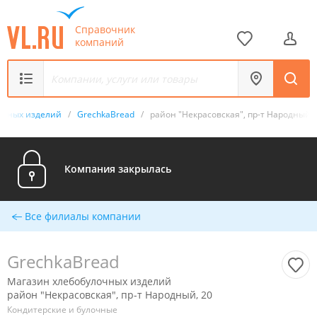
Справочник
компаний
очных изделий
/
GrechkaBread
/
район "Некрасовская", пр-т Народный, 
Компания закрылась
Все филиалы компании
GrechkaBread
Магазин хлебобулочных изделий
район "Некрасовская", пр-т Народный, 20
Кондитерские и булочные