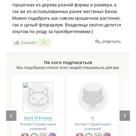
горшочках из дерева разной формы и размера, а
так же из использованных ранее жестяных банок.
Можно подобрать как совсем крошечное растение,
так и целый флорариум. Владелица охотно делится
опытом по уходу за приобретениями:)
ответить
Спасибо
1
На кого подписаться
Мы подобрали список этих людей специально для вас.
Spirit of Ecstasy
Si
Анге
Эксперт Справочника
Эксперт Справочника
Экс
компаний
компаний