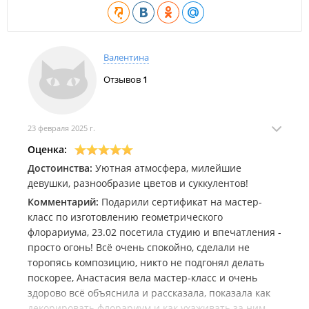
флорариумов, кокедам, макраме и уходу за
растениями;
Обслуживание растений
— уход за зелеными зонами в
кафе, офисах и других общественных пространствах.
Валентина
В студии представлен широкий выбор экологичных и
Отзывов
1
стильных решений для декора:
Флорариумы
. Уникальные мини-сады в стеклянных
сосудах с композициями из суккулентов и мха —
23 февраля 2025 г.
настоящие живые картины.
Оценка:
Скульптуры
. Различные изделия и кашпо из бетона,
Достоинства:
Уютная атмосфера, милейшие
которые внесут особую атмосферу в интерьер.
девушки, разнообразие цветов и суккулентов!
Кашпо ручной работы
. Экологичные изделия,
Комментарий:
Подарили сертификат на мастер-
включая кашпо в технике макраме, которые станут
класс по изготовлению геометрического
изюминкой любого интерьера.
флорариума, 23.02 посетила студию и впечатления -
просто огонь! Всё очень спокойно, сделали не
Растительные композиции
. Букеты и долговечные
торопясь композицию, никто не подгонял делать
композиции из живых стабилизированных растений.
поскорее, Анастасия вела мастер-класс и очень
Экодекор
. Предметы интерьера из натуральных
здорово всё объяснила и рассказала, показала как
материалов или ретро предметов, которым дали
декорировать флорариум и как ухаживать за ним.