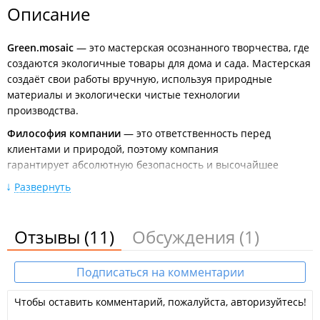
Описание
Green.mosaic
— это мастерская осознанного творчества, где
создаются экологичные товары для дома и сада. Мастерская
создаёт свои работы вручную, используя природные
материалы и экологически чистые технологии
производства.
Философия компании
— это ответственность перед
клиентами и природой, поэтому компания
гарантирует абсолютную безопасность и высочайшее
качество всех изделий.
Развернуть
Студия предлагает комплексный подход к озеленению и
декору, и работает в нескольких ключевых направлениях:
Отзывы
(11)
Обсуждения
(1)
Фитодизайн
— профессиональное озеленение
интерьеров живыми и стабилизированными
растениями;
Подписаться на комментарии
Авторский декор
— создание флорариумов, панно из
мха, суккулентных композиций и других элементов
Чтобы оставить комментарий, пожалуйста, авторизуйтесь!
интерьера;
Мастер-классы
— обучающие занятия по созданию