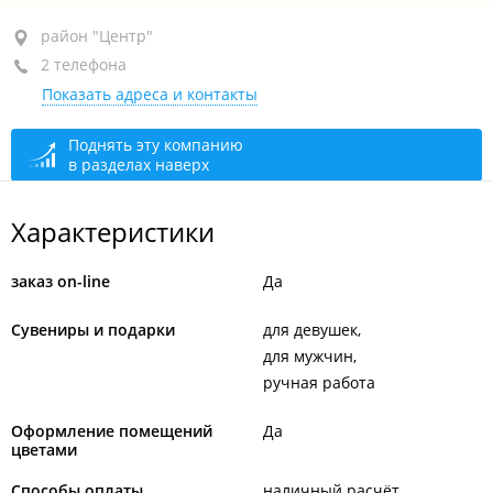
район "Центр", ул. Уборевича, 21
район "Центр"
2 телефона
-1-й этаж, оф. 10
Показать адреса и контакты
+7 964 449-16-66
+7 924 009-16-66
Поднять эту компанию
в разделах наверх
закрыто, откроется в 12:00
Характеристики
заказ on-line
Да
Сувениры и подарки
для девушек
для мужчин
ручная работа
Оформление помещений
Да
цветами
Способы оплаты
наличный расчёт