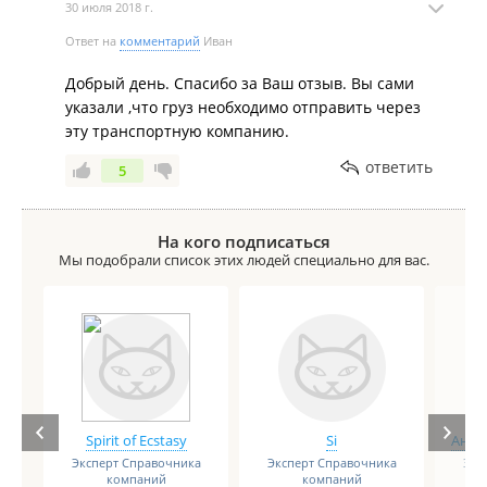
30 июля 2018 г.
Ответ на
комментарий
Иван
Добрый день. Спасибо за Ваш отзыв. Вы сами
указали ,что груз необходимо отправить через
эту транспортную компанию.
ответить
5
На кого подписаться
Мы подобрали список этих людей специально для вас.
Spirit of Ecstasy
Si
Анге
Эксперт Справочника
Эксперт Справочника
Экс
компаний
компаний