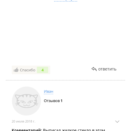
материалы много лет без сбоя , за которые
уверенно отвечают , что качество вас не подведёт
!!!!! 👍👍👍👍
Отдельное спасибо Владимиру Константиновичу
человек профессионал , не могу сказать по другому !
Все самое лучшее для дома и антикоррозийной
Защиты я нашёл только здесь !!!!
Процветания вам !
ответить
Спасибо
4
Иван
Отзывов
1
20 июля 2018 г.
Комментарий:
Выписал жидкое стекло в этом