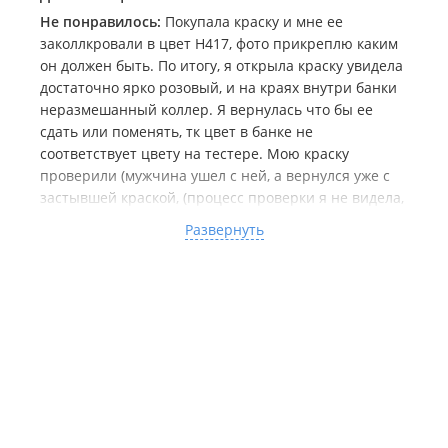
Не понравилось:
Покупала краску и мне ее
заколлкровали в цвет Н417, фото прикреплю каким
он должен быть. По итогу, я открыла краску увидела
достаточно ярко розовый, и на краях внутри банки
неразмешанный коллер. Я вернулась что бы ее
сдать или поменять, тк цвет в банке не
соответствует цвету на тестере. Мою краску
проверили (мужчина ушел с ней, а вернулся уже с
застывшей краской, (процесс проверки я не видела,
поэтому судя по результатам, у них есть просто
Развернуть
заготовленные картонки с нанесенной краской) в
точности совпадающей с тем цветом, который на
тестере), я пошла обратно, покрасила тумбу и ждала
пока краска изменится. Чуда не произошло, и
теперь у меня есть тумба в неприятном мне цвете,
которую мне придется опять перекрашивать.