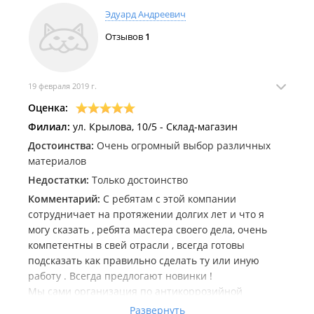
Эдуард Андреевич
Отзывов
1
19 февраля 2019 г.
Оценка:
Филиал:
ул. Крылова, 10/5 - Склад-магазин
Достоинства:
Очень огромный выбор различных
материалов
Недостатки:
Только достоинство
Комментарий:
С ребятам с этой компании
сотрудничает на протяжении долгих лет и что я
могу сказать , ребята мастера своего дела, очень
компетентны в свей отрасли , всегда готовы
подсказать как правильно сделать ту или иную
работу . Всегда предлогают новинки !
Мы сами организация по антикоррозийной
обработке и ребята нам поставляют различные
Развернуть