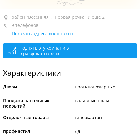
район "Весенняя", ул. Рыбацкая, 56 стр. 7
район "Весенняя", "Первая речка" и ещё 2
(Магазин)
9 телефонов
+7 (423) 238-42-00
Показать адреса и контакты
+7 (423) 238-42-02
закрыто, откроется в 09:00
Поднять эту компанию
в разделах наверх
Характеристики
Двери
противопожарные
Продажа напольных
наливные полы
покрытий
Отделочные товары
гипсокартон
профнастил
Да