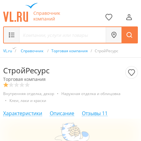
Справочник
компаний
VL.ru
/
Справочник
/
Торговая компания
/
СтройРесурс
СтройРесурс
Торговая компания
Внутренняя отделка, декор
•
Наружная отделка и облицовка
•
Клеи, лаки и краски
Характеристики
Описание
Отзывы
11