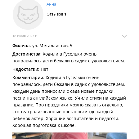
Анна
проводят вместе время выходные ! Хорошей Вам
работы и процветания ! И кому достанется наша
Отзывов
1
Лариса Владимировна поймут со временем как им
повезло !!’ С Уважением Шевченко ЕС .
18 июля 2023 г.
Филиал:
ул. Металлистов, 5
Достоинства:
Ходили в Гусельки очень
понравилось, дети бежали в садик с удовольствием.
Недостатки:
Нет
Комментарий:
Ходили в Гусельки очень
понравилось, дети бежали в садик с удовольствием,
каждый день приносили с сада новые поделки,
песни на английском языке. Учили стихи на каждый
праздник. Про праздники можно сказать отдельно,
это театрализованные постановки где каждый
ребенок актер. Хорошие воспитатели и педагоги.
Хорошая подготовка к школе.