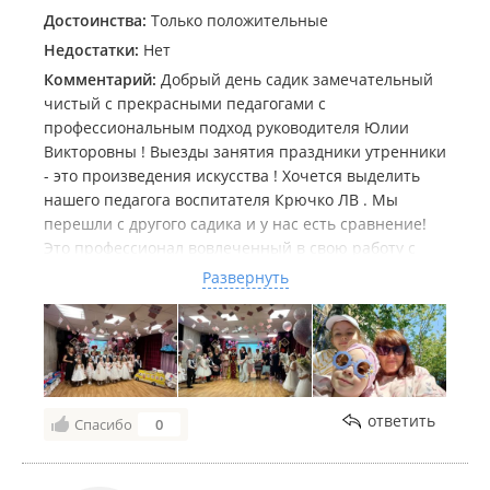
Достоинства:
Только положительные
Недостатки:
Нет
Комментарий:
Добрый день садик замечательный
чистый с прекрасными педагогами с
профессиональным подход руководителя Юлии
Викторовны ! Выезды занятия праздники утренники
- это произведения искусства ! Хочется выделить
нашего педагога воспитателя Крючко ЛВ . Мы
перешли с другого садика и у нас есть сравнение!
Это профессионал вовлеченный в свою работу с
психологическим подходом к каждому ребёнку ! В
Развернуть
меру строгая , добрая , душевная -чудесный человек
! Дети настолько любят ее прощались со слезами на
глазах не только дети но и родители ! Не одного дня
не было чтобы ребёнок не хотел идти в садик и
летом ходит ! Она для всех ,как мама стала и для
детей и родителей ! С ней можно поговорить о бо
ответить
Спасибо
0
всем обсудить все тонкости воспитания ♥️Спасибо
Вам огромное за этот труд и создание атмосферы в
группе дети и родители до сих пор общаются и