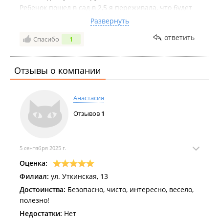
Ребенок пошел в сад в 2,5 я переживала, что будет
болеть, но кроме сезонный простуд ничего не было
Развернуть
ттт.
ответить
Спасибо
1
очень рекомендую его всем тем, кто сейчас
подыскивает садик
Отзывы о компании
Анастасия
Отзывов
1
5 сентября 2025 г.
Оценка:
Филиал:
ул. Уткинская, 13
Достоинства:
Безопасно, чисто, интересно, весело,
полезно!
Недостатки:
Нет