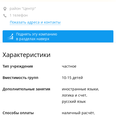
район "Центр", ул. Металлистов, 5
район "Центр"
1 телефон
сегодня закрыто
Показать адреса и контакты
Поднять эту компанию
в разделах наверх
Характеристики
Тип учреждения
частное
Вместимость групп
10-15 детей
Дополнительные занятия
иностранные языки
логика и счет
русский язык
Способы оплаты
наличный расчёт