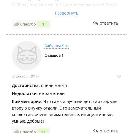
Ребенок пошел в сад в 2,5 я переживала, что будет
болеть, но кроме сезонный простуд ничего не было
Развернуть
ттт.
ответить
Спасибо
1
очень рекомендую его всем тем, кто сейчас
подыскивает садик
Бабушка Яси
Отзывов
1
27 декабря 2017 г.
Достоинства:
очень много
Недостатки:
не заметили
Комментарий:
Это самый лучший детский сад, уже
вторую внучку отдали. Это замечательный
коллектив, очень внимательные, инициативные,
умные, добрые!
ответить
Спасибо
17