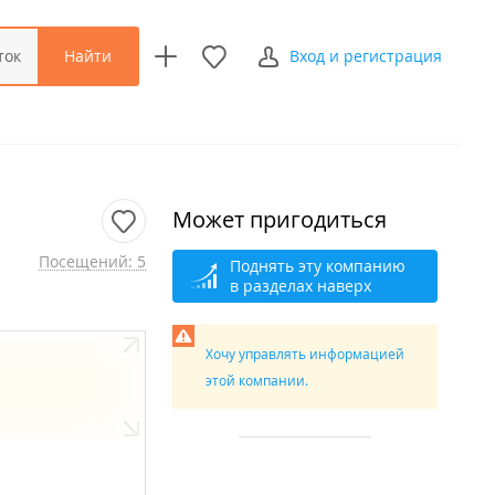
Найти
ток
Вход и регистрация
Может пригодиться
Посещений: 5
Поднять эту компанию
в разделах наверх
Хочу управлять информацией
этой компании.