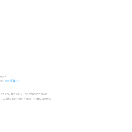
ния?
мо:
spr@VL.ru
лов
ссылка на VL.ru
обязательна.
 только при наличии гиперссылки.