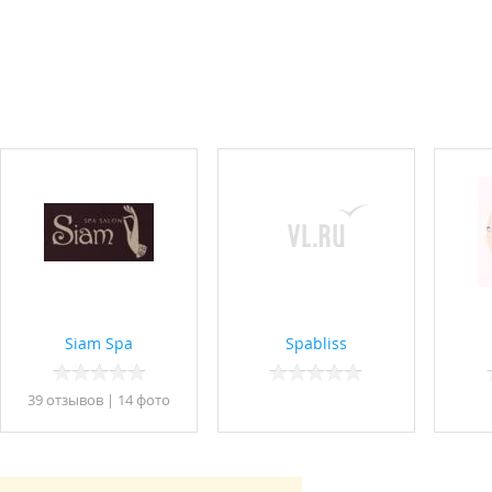
Siam Spa
Spabliss
39 отзывов
|
14 фото