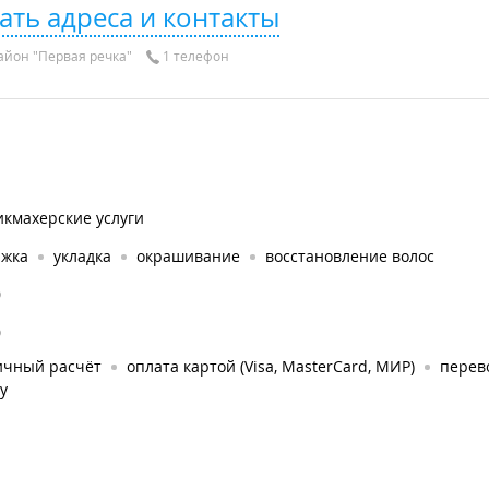
ать адреса и контакты
айон "Первая речка"
1 телефон
икмахерские услуги
ижка
укладка
окрашивание
восстановление волос
0
0
ичный расчёт
оплата картой (Visa, MasterCard, МИР)
перев
у