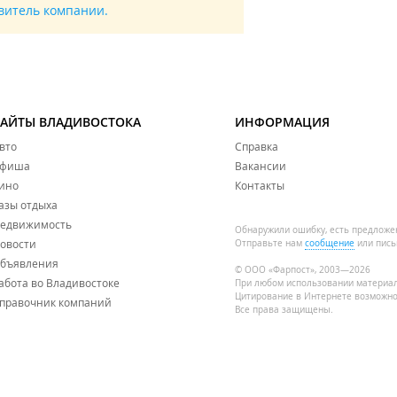
авитель компании.
САЙТЫ ВЛАДИВОСТОКА
ИНФОРМАЦИЯ
вто
Справка
фиша
Вакансии
ино
Контакты
азы отдыха
едвижимость
Обнаружили ошибку, есть предложе
овости
Отправьте нам
сообщение
или пись
бъявления
© ООО «Фарпост», 2003—2026
абота во Владивостоке
При любом использовании материа
Цитирование в Интернете возможно
правочник компаний
Все права защищены.