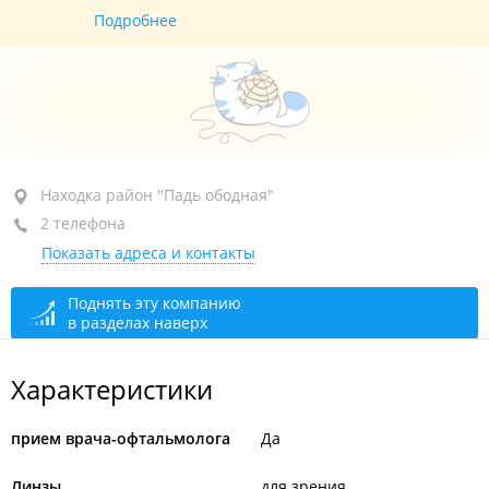
Подробнее
Находка, район "Падь ободная", ул. Минская, 5К
Находка район "Падь ободная"
2 телефона
+7 (4236) 77-55-82
Показать адреса и контакты
+7 984 142-55-15
отдел качества
закрыто, откроется в 10:00
Поднять эту компанию
в разделах наверх
Характеристики
прием врача-офтальмолога
Да
Линзы
для зрения