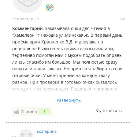
27 января 2017 г.
Комментарий:
Заказывала очки для чтения в
"Хамелеон "г.Находка ул.Минская5к. В первый день
приёма врач Кравченко В.Д. и девушка на
рецепшене были очень внимательны,вежливы,
терпеливо помогли нам с мужем подобрать оправы
линзы,спасибо им большое. Мы полностью сразу
оплатили наши заказы. Но пришла я забирать свои
готовые очки. У меня зрение на каждом глазу
разное. При проверке в готовых очках оказалось
что один глаз плохо видит. Рецепшен направила
повторно к их врачу. В этот день уже была другая
Развернуть
девушка офтальмолог, фамилии не знаю,она не
представилась. Врач повела себя крайне
ответить
Спасибо
5
раздражительно,не корректно, стремилась убедить
меня что мне все сделали правильно,забивать меня
познаниями в офтальмологии устраивать мне
Екатерина
экзамен на эту тему. На любой мой вопрос