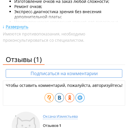
Изготовление очков на заказ любой сложности;
Ремонт очков;
Экспресс-диагностика зрения без внесения
дополнительной платы;
Нехирургическая коррекция зрения для взрослых и
Развернуть
детей;
Реализация сертифицированной продукции;
Имеются противопоказания, необходимо
Прием опытных врачей-офтальмологов и
проконсультироваться со специалистом.
оптометристов;
Продажа мягких контактных линз и аксессуаров;
Реализация программы контроля детской миопии.
Отзывы
(1)
ИП Лобко Н. А.
ООО "Еврооптика".
Подписаться на комментарии
Чтобы оставить комментарий, пожалуйста, авторизуйтесь!
Оксана Изместьева
Отзывов
1