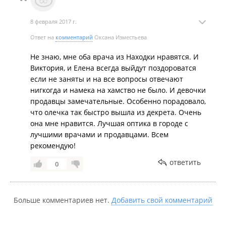
таращила на меня глаза и свое негодование всем
видом показывая "какая я дура и что же мне ещё
8 февраля 2017 г.
надо". Заплатив 6 216р. я получила не
Ответ на
комментарий
Оксана Изместьева
соответствующую для меня вещь и унижение в
придачу.
Не знаю, мне оба врача из Находки нравятся. И
Виктория, и Елена всегда выйдут поздороватся
если не заняты и на все вопросы отвечают
нигкогда и намека на хамство не было. И девочки
продавцы замечательные. Особенно порадовало,
что олечка так быстро вышла из декрета. Очень
она мне нравится. Лучшая оптика в городе с
лучшими врачами и продавцами. Всем
рекомендую!
ответить
0
Больше комментариев нет.
Добавить свой комментарий