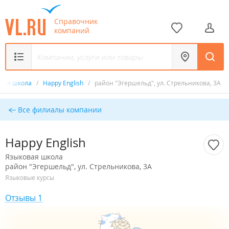
Справочник
компаний
овая школа
/
Happy English
/
район "Эгершельд", ул. Стрельникова, 3А
Все филиалы компании
Happy English
Языковая школа
район "Эгершельд", ул. Стрельникова, 3А
Языковые курсы
Отзывы 1